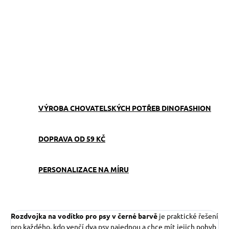
Praktická rozdvojka na vodítko pro pohodlné venčení dvou psů
bez zamotávání.
ZEPTAT SE
VÝROBA CHOVATELSKÝCH POTŘEB DINOFASHION
DOPRAVA OD 59 KČ
PERSONALIZACE NA MÍRU
Rozdvojka na vodítko pro psy v černé barvě
je praktické řešení
pro každého, kdo venčí dva psy najednou a chce mít jejich pohyb