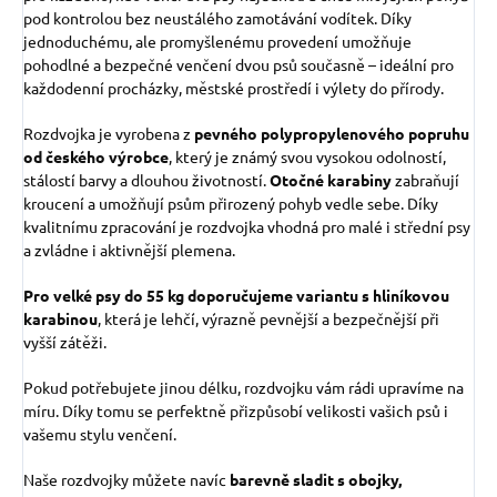
pod kontrolou bez neustálého zamotávání vodítek. Díky
jednoduchému, ale promyšlenému provedení umožňuje
pohodlné a bezpečné venčení dvou psů současně – ideální pro
každodenní procházky, městské prostředí i výlety do přírody.
Rozdvojka je vyrobena z
pevného polypropylenového popruhu
od českého výrobce
, který je známý svou vysokou odolností,
stálostí barvy a dlouhou životností.
Otočné karabiny
zabraňují
kroucení a umožňují psům přirozený pohyb vedle sebe. Díky
kvalitnímu zpracování je rozdvojka vhodná pro malé i střední psy
a zvládne i aktivnější plemena.
Pro velké psy do 55 kg doporučujeme variantu s hliníkovou
karabinou
, která je lehčí, výrazně pevnější a bezpečnější při
vyšší zátěži.
Pokud potřebujete jinou délku, rozdvojku vám rádi upravíme na
míru. Díky tomu se perfektně přizpůsobí velikosti vašich psů i
vašemu stylu venčení.
Naše rozdvojky můžete navíc
barevně sladit s obojky,