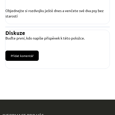
Objednejte si rozdvojku ještě dnes a venčete své dva psy bez
starostí
Diskuze
Buďte první, kdo napíše příspěvek k této položce.
Přidat komentář
Z
á
p