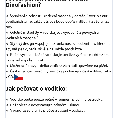
Dinofashion?
🔹 Vysoká viditelnost – reflexní materiály odrážejí světlo z aut i
pouličních lamp, takže váš pes bude dobře viditelný za šera i za
tmy.
🔹 Odolné materiály – vodítka jsou vyrobená z pevných a
kvalitních materiálů.
🔹 Stylový design – spojujeme funkčnost s moderním vzhledem,
aby váš pes vypadal skvěle na každé procházce.
🔹 Ruční výroba – každé vodítko je pečlivě vyráběné s důrazem
na detail a spolehlivost.
🔹 Možnost úpravy – délku vodítka vám rádi upravíme na přání.
🔹 Česká výroba – všechny výrobky pocházejí z české dílny, ušito
v ČR..
Jak pečovat o vodítko:
🔹 Vodítko perte pouze ručně v jemném pracím prostředku.
🔹 Nežehlete a nevystavujte přímému slunci.
🔹 Vyvarujte se praní v pračce a sušení v sušičce.