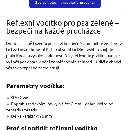
Zobrazit všechny související produkty
Reflexní vodítko pro psa zelené –
bezpečí na každé procházce
Dopřejte sobě i svému pejskovi bezpečné a pohodlné venčení, a
to i za tmy nebo šera! Reflexní vodítko Dinofashion spojuje
praktičnost a vysokou odolnost. Díky reflexním prvkům budete
vy i váš pes dobře vidět i za snížené viditelnosti – řidiči a chodci
vás tak bezpečně zaregistrují.
Parametry vodítka:
🔹 Šíře: 2 cm
🔹 Popruh s reflexními prvky
o šířce 2 mm – dobře viditelné
zepředu i zezadu
🔹 Délka karabiny: 76 mm
Proč si pořídit reflexní vodítko