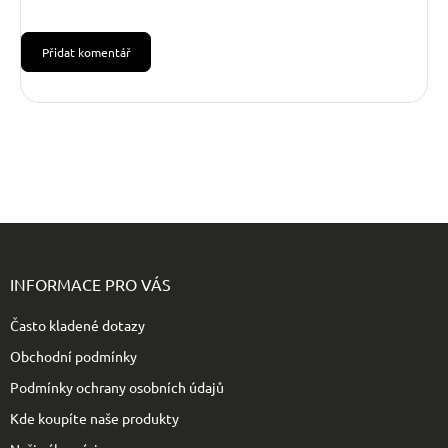
Přidat komentář
Z
á
p
INFORMACE PRO VÁS
a
t
Často kladené dotazy
í
Obchodní podmínky
Podmínky ochrany osobních údajů
Kde koupíte naše produkty