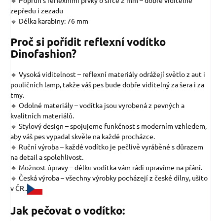
🔹 Popruh s reflexními prvky
o šířce 2 mm – dobře viditelné
zepředu i zezadu
🔹 Délka karabiny: 76 mm
Proč si pořídit reflexní vodítko
Dinofashion?
🔹 Vysoká viditelnost – reflexní materiály odrážejí světlo z aut i
pouličních lamp, takže váš pes bude dobře viditelný za šera i za
tmy.
🔹 Odolné materiály – vodítka jsou vyrobená z pevných a
kvalitních materiálů.
🔹 Stylový design – spojujeme funkčnost s moderním vzhledem,
aby váš pes vypadal skvěle na každé procházce.
🔹 Ruční výroba – každé vodítko je pečlivě vyráběné s důrazem
na detail a spolehlivost.
🔹 Možnost úpravy – délku vodítka vám rádi upravíme na přání.
🔹 Česká výroba – všechny výrobky pocházejí z české dílny, ušito
v ČR..
Jak pečovat o vodítko: