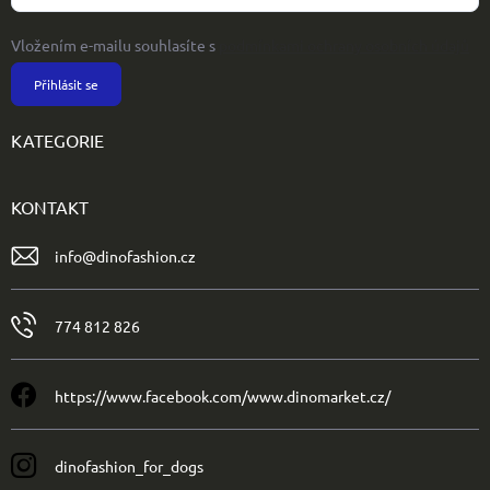
Vložením e-mailu souhlasíte s
podmínkami ochrany osobních údajů
Přihlásit se
KATEGORIE
KONTAKT
info
@
dinofashion.cz
774 812 826
https://www.facebook.com/www.dinomarket.cz/
dinofashion_for_dogs