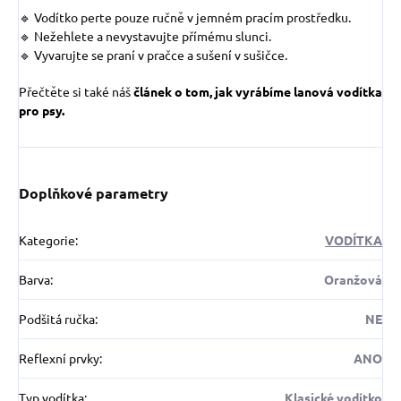
🔹 Vodítko perte pouze ručně v jemném pracím prostředku.
🔹 Nežehlete a nevystavujte přímému slunci.
🔹 Vyvarujte se praní v pračce a sušení v sušičce.
Přečtěte si také náš
článek o tom, jak vyrábíme lanová vodítka
pro psy.
Doplňkové parametry
Kategorie
:
VODÍTKA
Barva
:
Oranžová
Podšitá ručka
:
NE
Reflexní prvky
:
ANO
Typ vodítka
:
Klasické vodítko