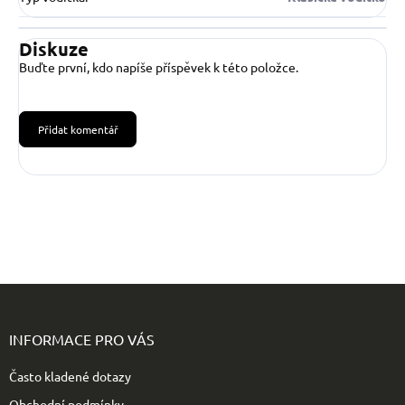
Diskuze
Buďte první, kdo napíše příspěvek k této položce.
Přidat komentář
Z
á
p
INFORMACE PRO VÁS
a
t
Často kladené dotazy
í
Obchodní podmínky