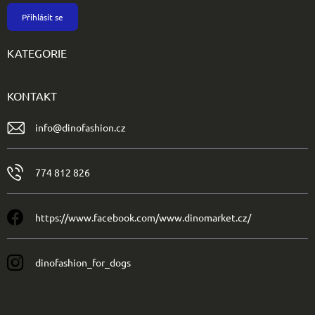
Přihlásit se
KATEGORIE
KONTAKT
info
@
dinofashion.cz
774 812 826
https://www.facebook.com/www.dinomarket.cz/
dinofashion_for_dogs