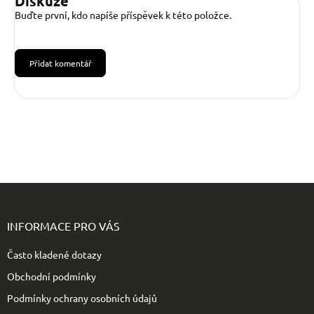
Diskuze
Buďte první, kdo napíše příspěvek k této položce.
Přidat komentář
Z
á
p
INFORMACE PRO VÁS
a
t
Často kladené dotazy
í
Obchodní podmínky
Podmínky ochrany osobních údajů