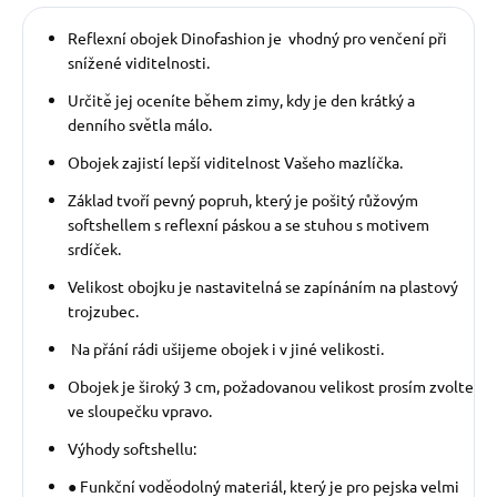
Reflexní obojek Dinofashion je vhodný pro venčení při
snížené viditelnosti.
Určitě jej oceníte během zimy, kdy je den krátký a
denního světla málo.
Obojek zajistí lepší viditelnost Vašeho mazlíčka.
Základ tvoří pevný popruh, který je pošitý růžovým
softshellem s reflexní páskou a se stuhou s motivem
srdíček.
Velikost obojku je nastavitelná se zapínáním na plastový
trojzubec.
Na přání rádi ušijeme obojek i v jiné velikosti.
Obojek je široký 3 cm, požadovanou velikost prosím zvolte
ve sloupečku vpravo.
Výhody softshellu:
● Funkční voděodolný materiál, který je pro pejska velmi