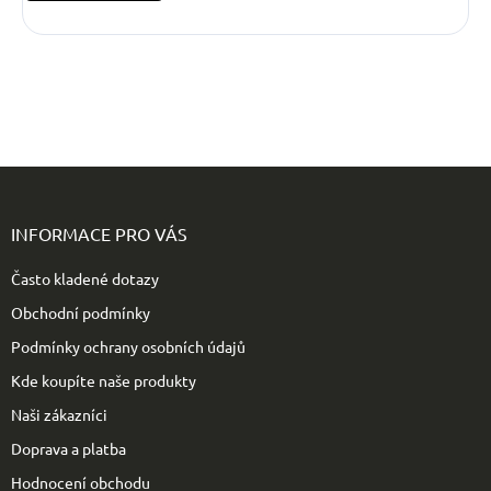
Z
á
p
INFORMACE PRO VÁS
a
t
Často kladené dotazy
í
Obchodní podmínky
Podmínky ochrany osobních údajů
Kde koupíte naše produkty
Naši zákazníci
Doprava a platba
Hodnocení obchodu