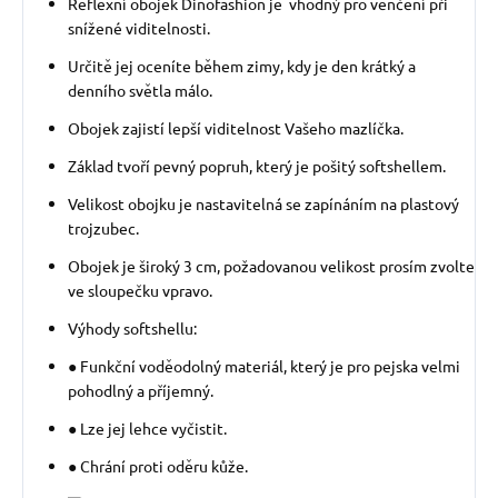
Reflexní obojek Dinofashion je vhodný pro venčení při
snížené viditelnosti.
Určitě jej oceníte během zimy, kdy je den krátký a
denního světla málo.
Obojek zajistí lepší viditelnost Vašeho mazlíčka.
Základ tvoří pevný popruh, který je pošitý softshellem.
Velikost obojku je nastavitelná se zapínáním na plastový
trojzubec.
Obojek je široký 3 cm, požadovanou velikost prosím zvolte
ve sloupečku vpravo.
Výhody softshellu:
● Funkční voděodolný materiál, který je pro pejska velmi
pohodlný a příjemný.
● Lze jej lehce vyčistit.
● Chrání proti oděru kůže.