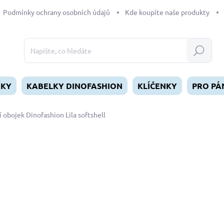
Podmínky ochrany osobních údajů
Kde koupíte naše produkty
Hledat
ÍKY
KABELKY DINOFASHION
KLÍČENKY
PRO PÁ
 obojek Dinofashion Lila softshell
dnocení
od
490 Kč
Měrná
ZVOLTE VARIANTU
cena:
DÉLKA
MŮŽEME DORUČIT DO:
ZVOL