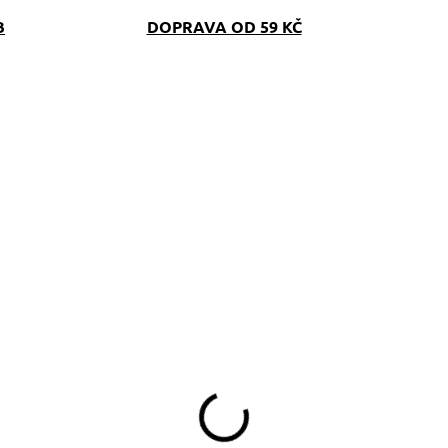
B
DOPRAVA OD 59 KČ
SKLADEM
(>5 KS)
eflexní vodítko Lila
e softshellem
.2,5cm