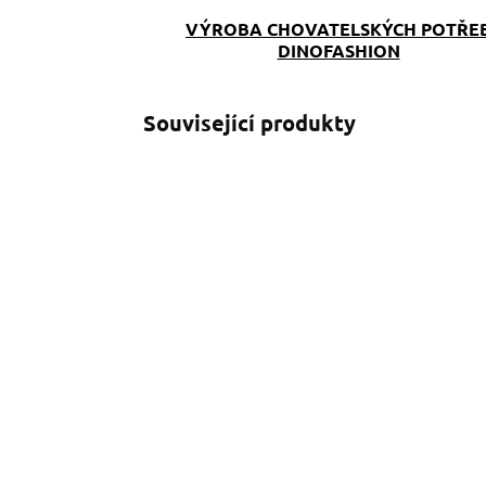
VÝROBA CHOVATELSKÝCH POTŘE
DINOFASHION
Související produkty
SKLADEM
(>5 KS)
Reflexní vodítko Lila
R
se softshellem š.2cm
s
š
390 Kč
od