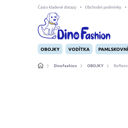
Přejít
Často kladené dotazy
Obchodní podmínky
na
obsah
OBOJKY
VODÍTKA
PAMLSKOVN
Domů
Dinofashion
OBOJKY
Reflexní
Neohodnoceno
Podrobnosti ho