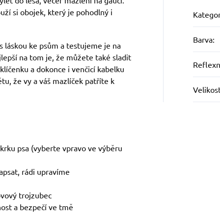
let do lesa, večer mazlení na gauči.
uží si obojek, který je pohodlný i
Kategor
Barva
:
s láskou ke psům a testujeme je na
jlepší na tom je, že můžete také sladit
Reflexn
 klíčenku a dokonce i venčicí kabelku
tu, že vy a váš mazlíček patříte k
Velikos
 krku psa (vyberte vpravo ve výběru
apsat, rádi upravíme
ovový trojzubec
lnost a bezpečí ve tmě