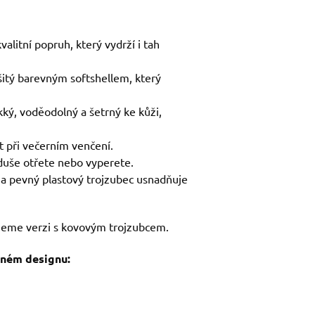
alitní popruh, který vydrží i tah
šitý barevným softshellem, který
kký, voděodolný a šetrný ke kůži,
t při večerním venčení.
duše otřete nebo vyperete.
 na pevný plastový trojzubec usnadňuje
eme verzi s kovovým trojzubcem.
jném designu: