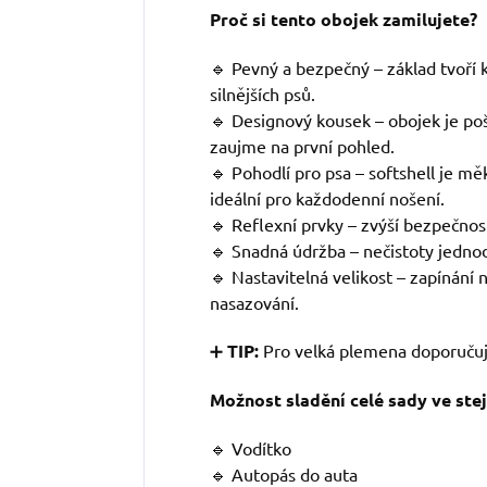
Proč si tento obojek zamilujete?
🔹 Pevný a bezpečný – základ tvoří kv
silnějších psů.
🔹 Designový kousek – obojek je po
zaujme na první pohled.
🔹 Pohodlí pro psa – softshell je mě
ideální pro každodenní nošení.
🔹 Reflexní prvky – zvýší bezpečnos
🔹 Snadná údržba – nečistoty jedno
🔹 Nastavitelná velikost – zapínání
nasazování.
➕
TIP:
Pro velká plemena doporučuj
Možnost sladění celé sady ve ste
🔹 Vodítko
🔹 Autopás do auta