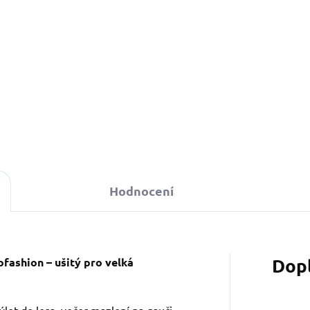
449 Kč
d
Detail
Hodnocení
Dop
fashion – ušitý pro velká