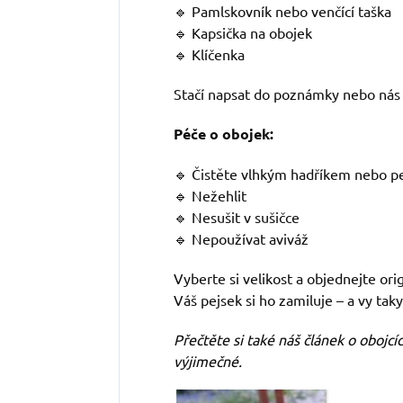
🔹 Pamlskovník nebo venčící taška
🔹 Kapsička na obojek
🔹 Klíčenka
Stačí napsat do poznámky nebo nás 
Péče o obojek:
🔹 Čistěte vlhkým hadříkem nebo p
🔹 Nežehlit
🔹 Nesušit v sušičce
🔹 Nepoužívat aviváž
Vyberte si velikost a objednejte ori
Váš pejsek si ho zamiluje – a vy taky
Přečtěte si také náš článek o obojcíc
výjimečné.