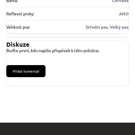
Barva
:
Červená
Reflexní prvky
:
ANO
Velikost psa
:
Střední pes, Velký pes
Diskuze
Buďte první, kdo napíše příspěvek k této položce.
Přidat komentář
Z
á