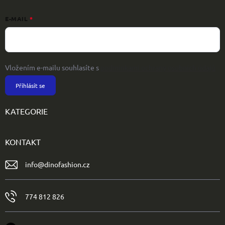
E-MAIL
Vložením e-mailu souhlasíte s
podmínkami ochrany osobních údajů
Přihlásit se
KATEGORIE
KONTAKT
info
@
dinofashion.cz
774 812 826