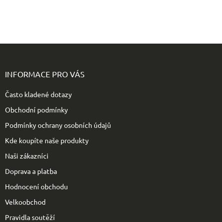
Z
á
p
INFORMACE PRO VÁS
a
t
Často kladené dotazy
í
Obchodní podmínky
Podmínky ochrany osobních údajů
Kde koupíte naše produkty
Naši zákazníci
Doprava a platba
Hodnocení obchodu
Velkoobchod
Pravidla soutěží