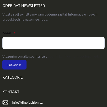
ODEBÍRAT NEWSLETTER
Vložte svůj e-mail a my vám budeme zasílat informace o nových
produktech na našem e-shopu.
E-MAIL
Vložením e-mailu souhlasíte s
podmínkami ochrany osobních údajů
Přihlásit se
KATEGORIE
KONTAKT
info
@
dinofashion.cz