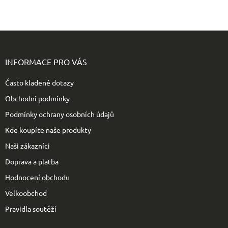
Z
á
p
INFORMACE PRO VÁS
a
t
Často kladené dotazy
í
Obchodní podmínky
Podmínky ochrany osobních údajů
Kde koupíte naše produkty
Naši zákazníci
Doprava a platba
Hodnocení obchodu
Velkoobchod
Pravidla soutěží