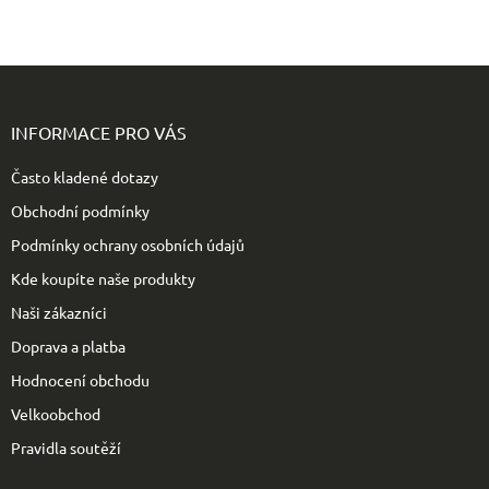
Z
á
p
INFORMACE PRO VÁS
a
t
Často kladené dotazy
í
Obchodní podmínky
Podmínky ochrany osobních údajů
Kde koupíte naše produkty
Naši zákazníci
Doprava a platba
Hodnocení obchodu
Velkoobchod
Pravidla soutěží