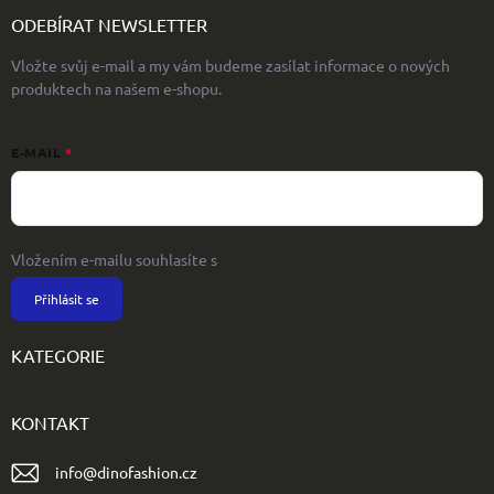
ODEBÍRAT NEWSLETTER
Vložte svůj e-mail a my vám budeme zasílat informace o nových
produktech na našem e-shopu.
E-MAIL
Vložením e-mailu souhlasíte s
podmínkami ochrany osobních údajů
Přihlásit se
KATEGORIE
KONTAKT
info
@
dinofashion.cz