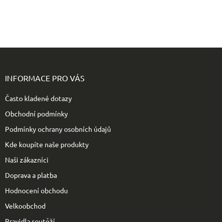
Z
á
p
INFORMACE PRO VÁS
a
t
Často kladené dotazy
í
Obchodní podmínky
Podmínky ochrany osobních údajů
Kde koupíte naše produkty
Naši zákazníci
Doprava a platba
Hodnocení obchodu
Velkoobchod
Pravidla soutěží