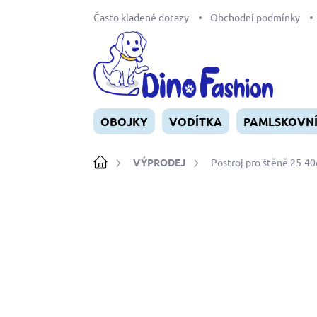
Přejít
Často kladené dotazy
Obchodní podmínky
na
obsah
OBOJKY
VODÍTKA
PAMLSKOVN
Domů
VÝPRODEJ
Postroj pro štěně 25-4
Neohodnoceno
Podrobnosti ho