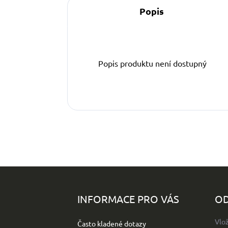
Popis
Popis produktu není dostupný
Z
á
p
INFORMACE PRO VÁS
OD
a
t
Vlo
Často kladené dotazy
í