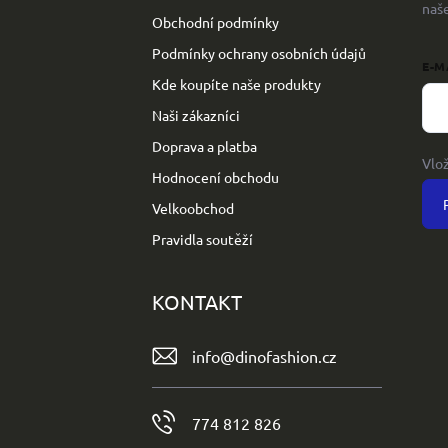
naš
Obchodní podmínky
Podmínky ochrany osobních údajů
E-M
Kde koupíte naše produkty
Naši zákazníci
Doprava a platba
Vlo
Hodnocení obchodu
Velkoobchod
Pravidla soutěží
KONTAKT
info
@
dinofashion.cz
774 812 826