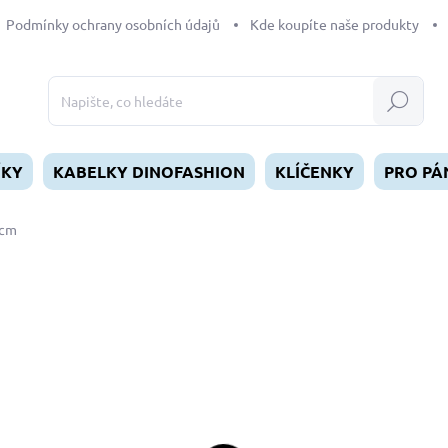
Podmínky ochrany osobních údajů
Kde koupíte naše produkty
Hledat
ÍKY
KABELKY DINOFASHION
KLÍČENKY
PRO PÁ
0cm
dnocení
189 Kč
Měrná
SKLADEM
(1 KS)
cena:
MŮŽEME DORUČIT DO:
11.8.2
−