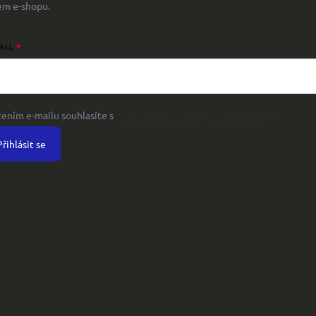
em e-shopu.
AIL
žením e-mailu souhlasíte s
podmínkami ochrany osobních údajů
Přihlásit se