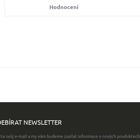
Hodnocení
EBÍRAT NEWSLETTER
žte svůj e-mail a my vám budeme zasílat informace o nových produktech