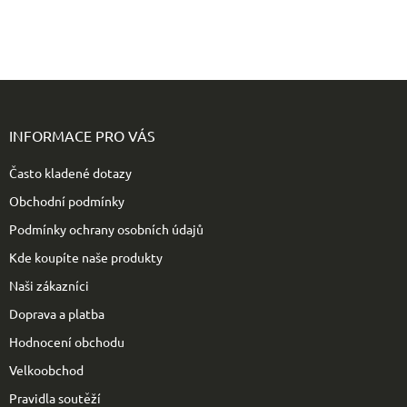
Z
á
p
INFORMACE PRO VÁS
a
t
Často kladené dotazy
í
Obchodní podmínky
Podmínky ochrany osobních údajů
Kde koupíte naše produkty
Naši zákazníci
Doprava a platba
Hodnocení obchodu
Velkoobchod
Pravidla soutěží