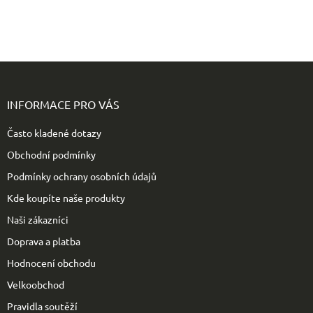
Z
á
p
INFORMACE PRO VÁS
a
t
Často kladené dotazy
í
Obchodní podmínky
Podmínky ochrany osobních údajů
Kde koupíte naše produkty
Naši zákazníci
Doprava a platba
Hodnocení obchodu
Velkoobchod
Pravidla soutěží