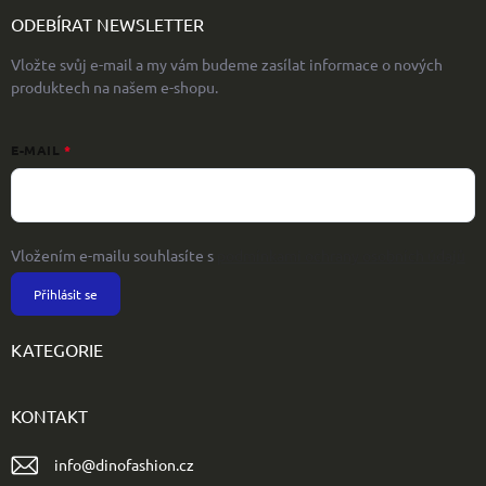
ODEBÍRAT NEWSLETTER
Vložte svůj e-mail a my vám budeme zasílat informace o nových
produktech na našem e-shopu.
E-MAIL
Vložením e-mailu souhlasíte s
podmínkami ochrany osobních údajů
Přihlásit se
KATEGORIE
KONTAKT
info
@
dinofashion.cz