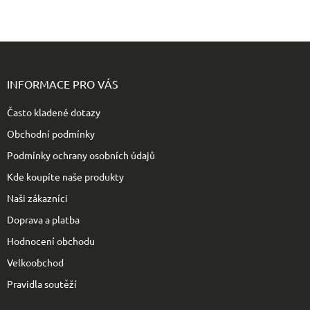
Z
á
p
INFORMACE PRO VÁS
a
t
Často kladené dotazy
í
Obchodní podmínky
Podmínky ochrany osobních údajů
Kde koupíte naše produkty
Naši zákazníci
Doprava a platba
Hodnocení obchodu
Velkoobchod
Pravidla soutěží