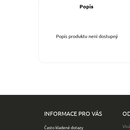
Popis
Popis produktu není dostupný
Z
á
p
INFORMACE PRO VÁS
OD
a
t
Vlo
Často kladené dotazy
í