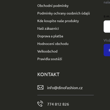
naš
Obchodní podmínky
Podmínky ochrany osobních údajů
E-M
Kde koupíte naše produkty
Naši zákazníci
Doprava a platba
Vlo
Hodnocení obchodu
Velkoobchod
Pravidla soutěží
KONTAKT
info
@
dinofashion.cz
774 812 826