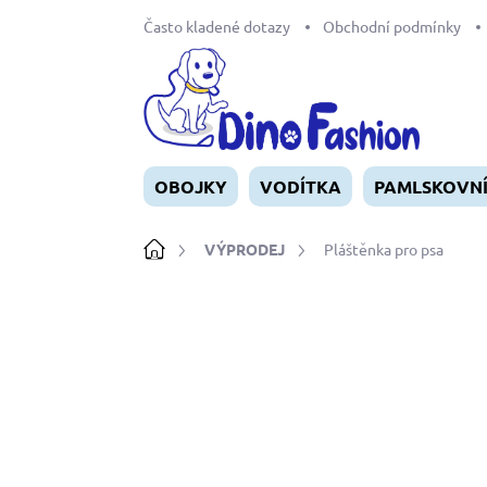
Přejít
Často kladené dotazy
Obchodní podmínky
na
obsah
OBOJKY
VODÍTKA
PAMLSKOVN
Domů
VÝPRODEJ
Pláštěnka pro psa
Neohodnoceno
Podrobnosti ho