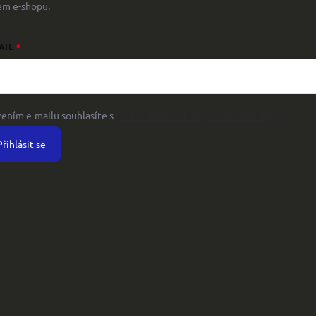
em e-shopu.
AIL
žením e-mailu souhlasíte s
podmínkami ochrany osobních údajů
Přihlásit se