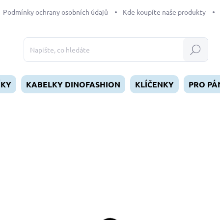
Podmínky ochrany osobních údajů
Kde koupíte naše produkty
Hledat
ÍKY
KABELKY DINOFASHION
KLÍČENKY
PRO PÁ
dnocení
249 Kč
Měrná
SKLADEM
(1 KS)
cena:
MŮŽEME DORUČIT DO:
11.8.2
−