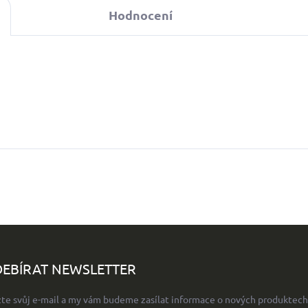
Hodnocení
EBÍRAT NEWSLETTER
žte svůj e-mail a my vám budeme zasílat informace o nových produktech