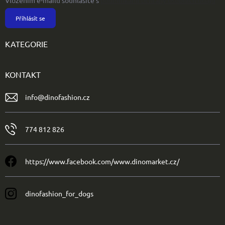
Vložením e-mailu souhlasíte s
podmínkami ochrany osobních údajů
Přihlásit se
KATEGORIE
KONTAKT
info
@
dinofashion.cz
774 812 826
https://www.facebook.com/www.dinomarket.cz/
dinofashion_for_dogs