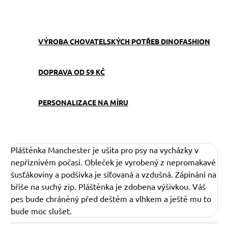
ZEPTAT SE
VÝROBA CHOVATELSKÝCH POTŘEB DINOFASHION
DOPRAVA OD 59 KČ
PERSONALIZACE NA MÍRU
Pláštěnka Manchester je ušita pro psy na vycházky v
nepříznivém počasí. Obleček je vyrobený z nepromakavé
šusťákoviny a podšívka je síťovaná a vzdušná. Zápínání na
břiše na suchý zip. Pláštěnka je zdobena výšivkou. Váš
pes bude chráněný před deštěm a vlhkem a ještě mu to
bude moc slušet.