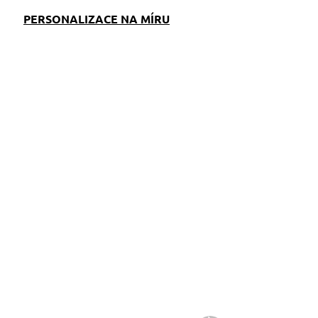
PERSONALIZACE NA MÍRU
EM
SKLADEM
S)
(>5 KS)
Klíčenka Jorkšír
mašle
199 Kč