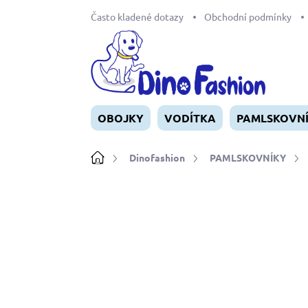
Přejít
Často kladené dotazy
Obchodní podmínky
na
obsah
OBOJKY
VODÍTKA
PAMLSKOVN
Domů
Dinofashion
PAMLSKOVNÍKY
Neohodnoceno
Podrobnosti ho