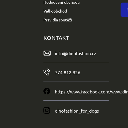
Hodnocení obchodu
Velkoobchod
Pravidla soutěží
KONTAKT
info
@
dinofashion.cz
774 812 826
https://www.facebook.com/www.din
dinofashion_for_dogs