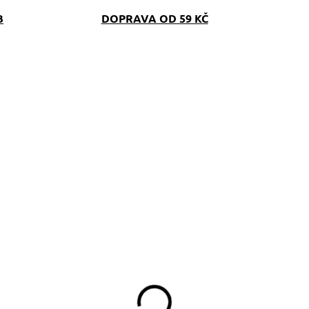
B
DOPRAVA OD 59 KČ
SKLADEM
SKLAD
(>5 KS)
(>5 K
apsička Jorkšír
Obojek Jorkšír
249 Kč
329 Kč
od