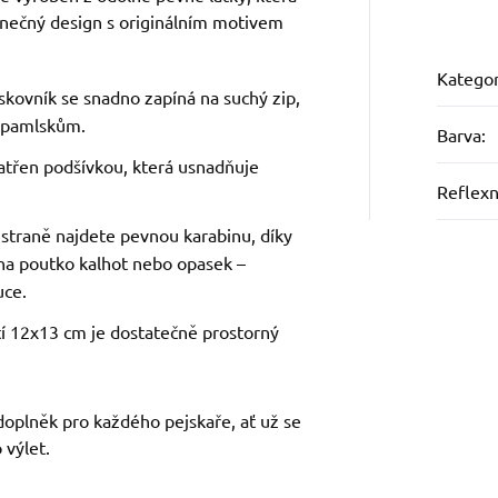
dinečný design s originálním motivem
Kategor
skovník se snadno zapíná na suchý zip,
k pamlskům.
Barva
:
patřen podšívkou, která usnadňuje
Reflexn
 straně najdete pevnou karabinu, díky
na poutko kalhot nebo opasek –
uce.
stí 12x13 cm je dostatečně prostorný
doplněk pro každého pejskaře, ať už se
 výlet.