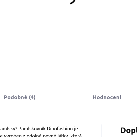
Do košíku
Detail
Obojek můžete sladit
s vodítkem, pamlskovníkem a
stejném vzoru.
Podobné (4)
Hodnocení
Dop
 pamlsky? Pamlskovník Dinofashion je
e vyroben z odolné pevné látky, která