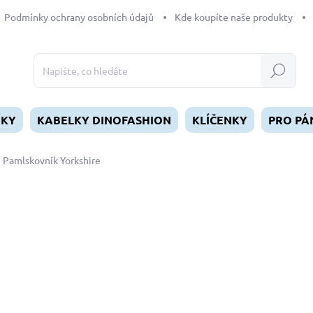
Podmínky ochrany osobních údajů
Kde koupíte naše produkty
Hledat
ÍKY
KABELKY DINOFASHION
KLÍČENKY
PRO PÁ
Pamlskovník Yorkshire
dnocení
390 Kč
Měrná
SKLADEM
(>5 KS)
cena:
MŮŽEME DORUČIT DO:
12.8.2
−