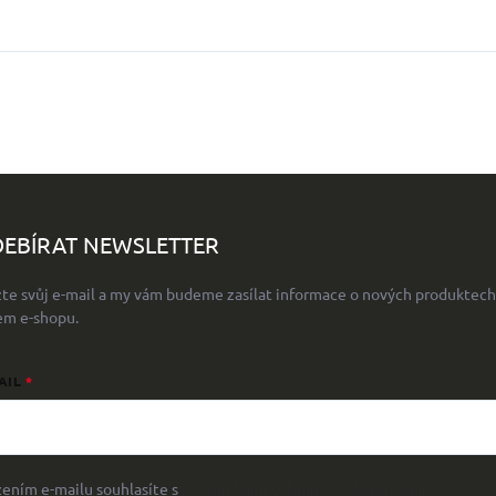
EBÍRAT NEWSLETTER
žte svůj e-mail a my vám budeme zasílat informace o nových produktech
em e-shopu.
AIL
žením e-mailu souhlasíte s
podmínkami ochrany osobních údajů