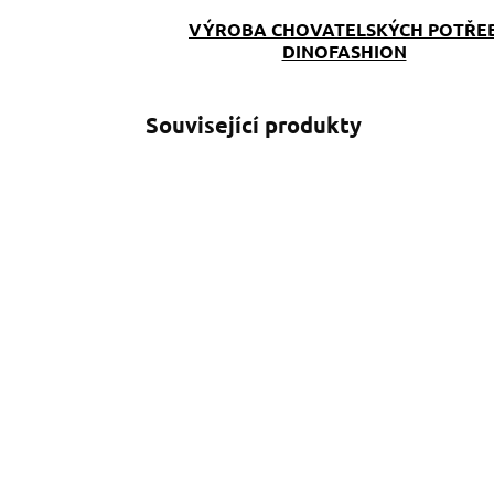
VÝROBA CHOVATELSKÝCH POTŘE
DINOFASHION
Související produkty
SKLADEM
(>5 KS)
Taška crossbody
K
Yorkie
790 Kč