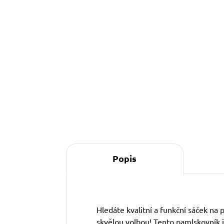
Do košíku
Popis
Hledáte kvalitní a funkční sáček na
skvělou volbou! Tento pamlskovník j