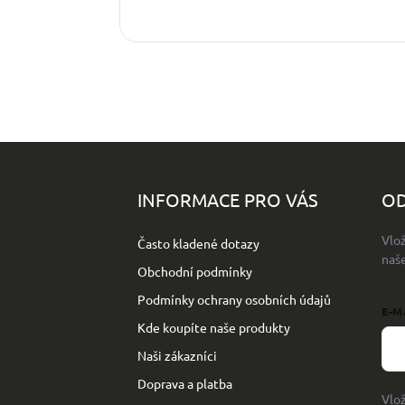
Z
á
p
INFORMACE PRO VÁS
OD
a
t
Vlo
Často kladené dotazy
í
naš
Obchodní podmínky
Podmínky ochrany osobních údajů
E-M
Kde koupíte naše produkty
Naši zákazníci
Doprava a platba
Vlo