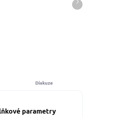
Další
produkt
Do košíku
 kabelkou ve
Diskuze
lňkové parametry