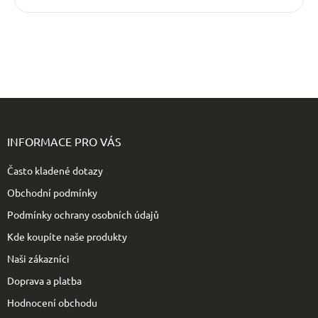
Z
á
p
INFORMACE PRO VÁS
a
t
Často kladené dotazy
í
Obchodní podmínky
Podmínky ochrany osobních údajů
Kde koupíte naše produkty
Naši zákazníci
Doprava a platba
Hodnocení obchodu