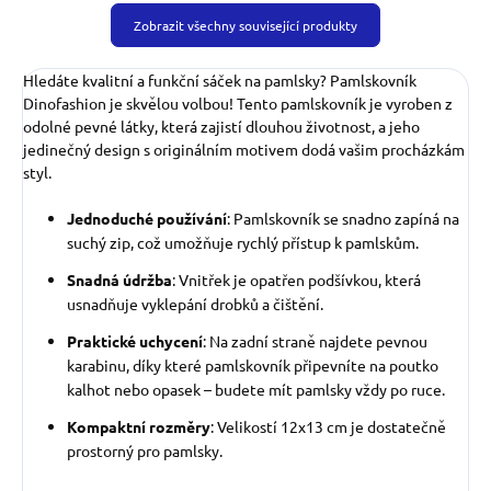
Zobrazit všechny související produkty
Hledáte kvalitní a funkční sáček na pamlsky? Pamlskovník
Dinofashion je skvělou volbou! Tento pamlskovník je vyroben z
odolné pevné látky, která zajistí dlouhou životnost, a jeho
jedinečný design s originálním motivem dodá vašim procházkám
styl.
Jednoduché používání
: Pamlskovník se snadno zapíná na
suchý zip, což umožňuje rychlý přístup k pamlskům.
Snadná údržba
: Vnitřek je opatřen podšívkou, která
usnadňuje vyklepání drobků a čištění.
Praktické uchycení
: Na zadní straně najdete pevnou
karabinu, díky které pamlskovník připevníte na poutko
kalhot nebo opasek – budete mít pamlsky vždy po ruce.
Kompaktní rozměry
: Velikostí 12x13 cm je dostatečně
prostorný pro pamlsky.