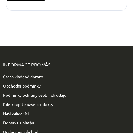
Z
á
p
INFORMACE PRO VÁS
a
t
Často kladené dotazy
í
Obchodní podmínky
Podmínky ochrany osobních údajů
Kde koupíte naše produkty
Naši zákazníci
Doprava a platba
Hodnocení obchodu