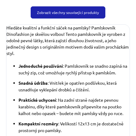
Zobrazit všechny související produkty
Hledáte kvalitní a funkční sáček na pamlsky? Pamlskovník
Dinofashion je skvělou volbou! Tento pamlskovník je vyroben z
odolné pevné látky, která zajistí dlouhou životnost, a jeho
jedinečný design s originálním motivem dodá vašim procházkám
styl.
Jednoduché používání
: Pamlskovník se snadno zapíná na
suchý zip, což umožňuje rychlý přístup k pamlskům.
Snadná údržba
: Vnitřek je opatřen podšívkou, která
usnadňuje vyklepání drobků a čištění.
Praktické uchycení
: Na zadní straně najdete pevnou
karabinu, díky které pamlskovník připevníte na poutko
kalhot nebo opasek – budete mít pamlsky vždy po ruce.
Kompaktní rozměry
: Velikostí 12x13 cm je dostatečně
prostorný pro pamlsky.