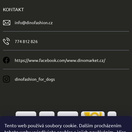
KONTAKT
info
@
dinofashion.cz
774 812 826
https://www.facebook.com/www.dinomarket.cz/
dinofashion_for_dogs
Tento web používá soubory cookie. Dalším procházením
tohoto webu vyjadřujete souhlas s jejich používáním.. Více