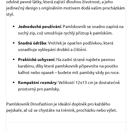
odolné pevné látky, která zajistí dlouhou životnost, a jeho
jedinečný design s originálním motivem dodá vašim procházkám
styl.
Jednoduché používání
: Pamlskovník se snadno zapíná na
suchý zip, což umožňuje rychlý přístup k pamlskům.
Snadná údržba
: Vnitřek je opatřen podšívkou, která
usnadňuje vyklepání drobků a čištění.
Praktické uchycení
: Na zadní straně najdete pevnou
karabinu, díky které pamlskovník připevníte na poutko
kalhot nebo opasek – budete mít pamlsky vždy po ruce.
Kompaktní rozměry
: Velikostí 12x13 cm je dostatečně
prostorný pro pamlsky.
Pamlskovník Dinofashion je ideální doplněk pro každého
pejskaře, ať už se chystáte na trénink, procházku nebo výlet.