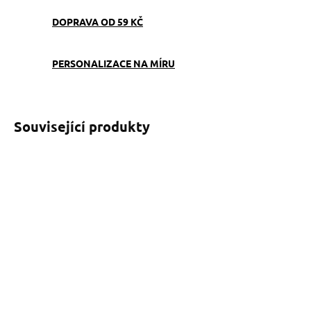
DOPRAVA OD 59 KČ
PERSONALIZACE NA MÍRU
Související produkty
SKLADEM
SKLADEM
(>5 KS)
(1 KS)
Obojek Border Collie
Klíčenka Border Collie bílá
ovečky