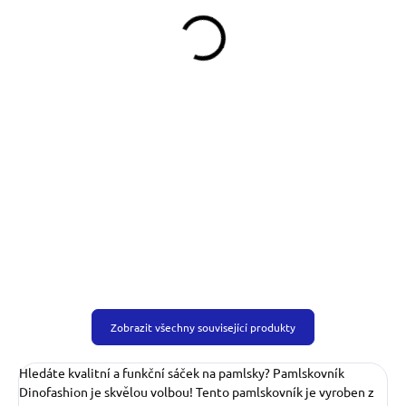
199 Kč
349 Kč
od
Do košíku
Detail
Obojek můžete sladit
s vodítkem, pamlskovníkem a kabelkou ve
stejném vzoru.
Zobrazit všechny související produkty
Hledáte kvalitní a funkční sáček na pamlsky? Pamlskovník
Dinofashion je skvělou volbou! Tento pamlskovník je vyroben z