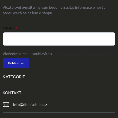
Vložte svůj e-mail a my vám budeme zasílat informace o nových
produktech na našem e-shopu.
E-MAIL
Vložením e-mailu souhlasíte s
podmínkami ochrany osobních údajů
Přihlásit se
KATEGORIE
KONTAKT
info
@
dinofashion.cz