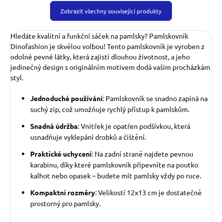
Zobrazit všechny související produkty
Hledáte kvalitní a funkční sáček na pamlsky? Pamlskovník
Dinofashion je skvělou volbou! Tento pamlskovník je vyroben z
odolné pevné látky, která zajistí dlouhou životnost, a jeho
jedinečný design s originálním motivem dodá vašim procházkám
styl.
Jednoduché používání
: Pamlskovník se snadno zapíná na
suchý zip, což umožňuje rychlý přístup k pamlskům.
Snadná údržba
: Vnitřek je opatřen podšívkou, která
usnadňuje vyklepání drobků a čištění.
Praktické uchycení
: Na zadní straně najdete pevnou
karabinu, díky které pamlskovník připevníte na poutko
kalhot nebo opasek – budete mít pamlsky vždy po ruce.
Kompaktní rozměry
: Velikostí 12x13 cm je dostatečně
prostorný pro pamlsky.