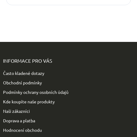
Z
á
p
INFORMACE PRO VÁS
a
t
Často kladené dotazy
í
Obchodní podmínky
Podmínky ochrany osobních údajů
Kde koupíte naše produkty
Naši zákazníci
Doprava a platba
Hodnocení obchodu