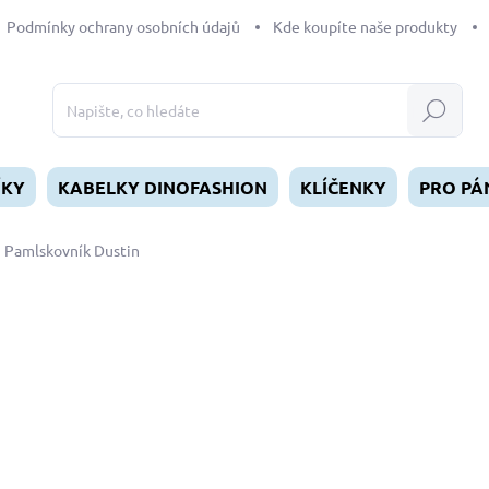
Podmínky ochrany osobních údajů
Kde koupíte naše produkty
Hledat
ÍKY
KABELKY DINOFASHION
KLÍČENKY
PRO PÁ
Pamlskovník Dustin
dnocení
349 Kč
Měrná
SKLADEM
(>5 KS)
cena:
MŮŽEME DORUČIT DO:
12.8.2
−