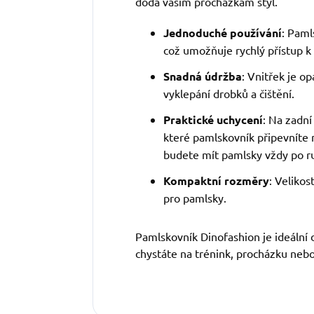
dodá vašim procházkám styl.
Jednoduché používání
: Paml
což umožňuje rychlý přístup 
Snadná údržba
: Vnitřek je o
vyklepání drobků a čištění.
Praktické uchycení
: Na zadní
které pamlskovník připevníte 
budete mít pamlsky vždy po r
Kompaktní rozměry
: Veliko
pro pamlsky.
Pamlskovník Dinofashion je ideální 
chystáte na trénink, procházku nebo