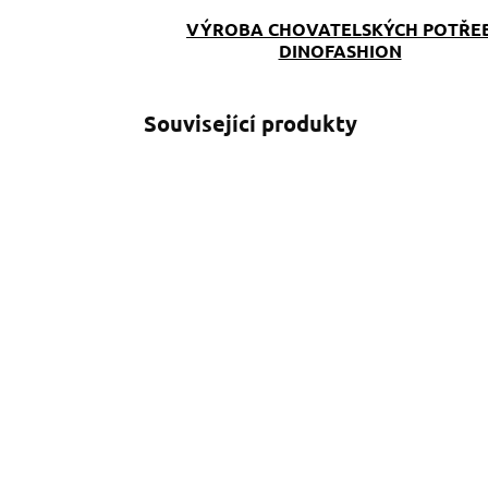
VÝROBA CHOVATELSKÝCH POTŘE
DINOFASHION
Související produkty
SKLADEM
(>5 KS)
Ledvinka na pamlsky
O
CosmoTlapky
p
p
790 Kč