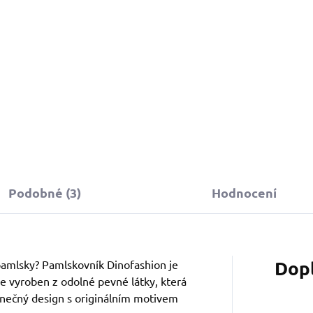
249 Kč
Do košíku
Detail
Podobné (3)
Hodnocení
Dop
 pamlsky? Pamlskovník Dinofashion je
e vyroben z odolné pevné látky, která
dinečný design s originálním motivem