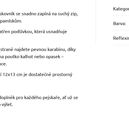
Kategor
skovník se snadno zapíná na suchý zip,
k pamlskům.
Barva
:
patřen podšívkou, která usnadňuje
Reflexn
 straně najdete pevnou karabinu, díky
na poutko kalhot nebo opasek –
uce.
stí 12x13 cm je dostatečně prostorný
doplněk pro každého pejskaře, ať už se
 výlet.