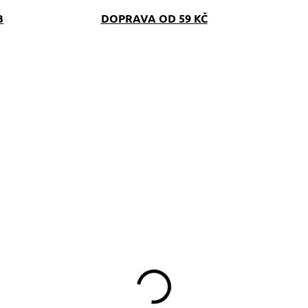
B
DOPRAVA OD 59 KČ
SKLADEM
SKLAD
(>5 KS)
(>5 K
bal na očkovací
Klíčenka Triangle
růkaz se jménem na
219 Kč
řání