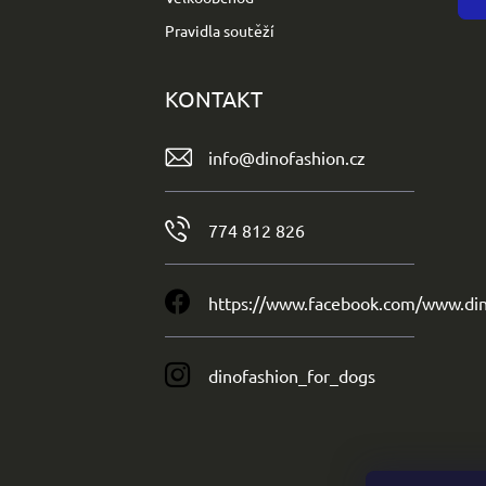
Pravidla soutěží
KONTAKT
info
@
dinofashion.cz
774 812 826
https://www.facebook.com/www.din
dinofashion_for_dogs