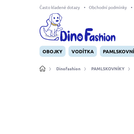
Přejít
Často kladené dotazy
Obchodní podmínky
na
obsah
OBOJKY
VODÍTKA
PAMLSKOVN
Domů
Dinofashion
PAMLSKOVNÍKY
Neohodnoceno
Podrobnosti ho