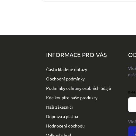
Z
á
p
INFORMACE PRO VÁS
OD
a
t
Vlo
Často kladené dotazy
í
naš
Obchodní podmínky
Podmínky ochrany osobních údajů
E-M
Kde koupíte naše produkty
Naši zákazníci
Doprava a platba
Vlo
Hodnocení obchodu
Velkoobchod