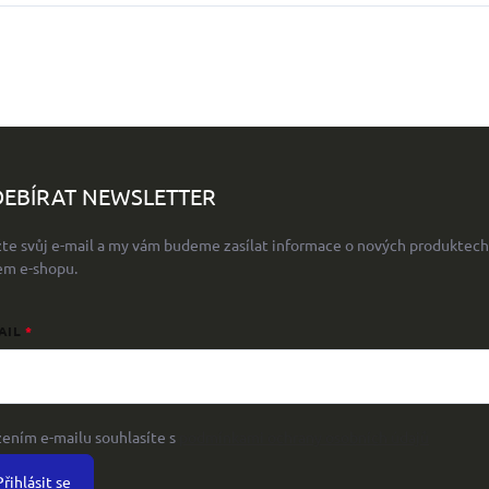
EBÍRAT NEWSLETTER
žte svůj e-mail a my vám budeme zasílat informace o nových produktech
em e-shopu.
AIL
žením e-mailu souhlasíte s
podmínkami ochrany osobních údajů
Přihlásit se