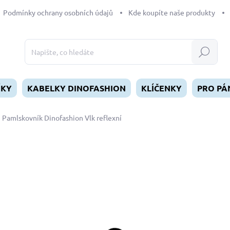
Podmínky ochrany osobních údajů
Kde koupíte naše produkty
Hledat
ÍKY
KABELKY DINOFASHION
KLÍČENKY
PRO PÁ
Pamlskovník Dinofashion Vlk reflexní
dnocení
349 Kč
Měrná
SKLADEM
(>5 KS)
cena:
MŮŽEME DORUČIT DO:
12.8.2
−