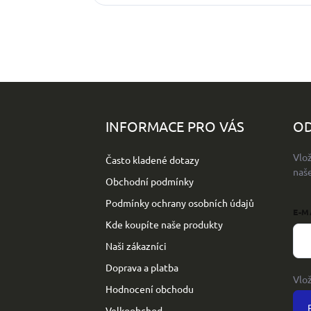
Z
á
p
INFORMACE PRO VÁS
OD
a
t
Vlo
Často kladené dotazy
í
naš
Obchodní podmínky
Podmínky ochrany osobních údajů
E-M
Kde koupíte naše produkty
Naši zákazníci
Doprava a platba
Vlo
Hodnocení obchodu
Velkoobchod