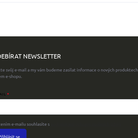
EBÍRAT NEWSLETTER
žte svůj e-mail a my vám budeme zasílat informace o nových produktech
em e-shopu.
AIL
žením e-mailu souhlasíte s
podmínkami ochrany osobních údajů
Přihlásit se