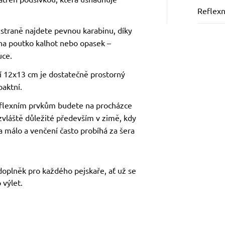
Reflexn
 straně najdete pevnou karabinu, díky
na poutko kalhot nebo opasek –
uce.
stí 12x13 cm je dostatečně prostorný
aktní.
reflexním prvkům budete na procházce
e zvláště důležité především v zimě, kdy
a málo a venčení často probíhá za šera
doplněk pro každého pejskaře, ať už se
 výlet.