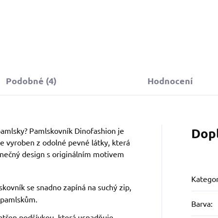
Podobné (4)
Hodnocení
Dop
 pamlsky? Pamlskovník Dinofashion je
e vyroben z odolné pevné látky, která
dinečný design s originálním motivem
Kategor
skovník se snadno zapíná na suchý zip,
k pamlskům.
Barva
:
patřen podšívkou, která usnadňuje