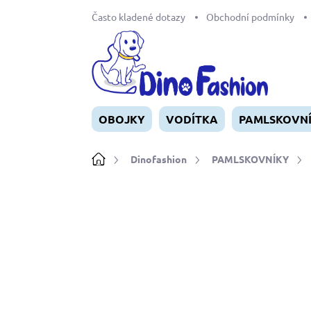
Přejít
Často kladené dotazy
Obchodní podmínky
na
obsah
OBOJKY
VODÍTKA
PAMLSKOVN
Domů
Dinofashion
PAMLSKOVNÍKY
Neohodnoceno
Podrobnosti ho