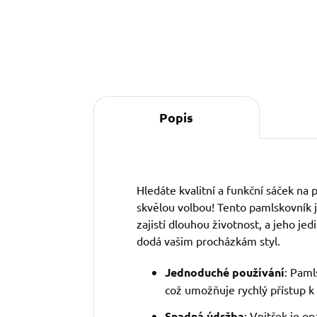
Popis
Hledáte kvalitní a funkční sáček na
skvělou volbou! Tento pamlskovník j
zajistí dlouhou životnost, a jeho je
dodá vašim procházkám styl.
Jednoduché používání
: Paml
což umožňuje rychlý přístup 
Snadná údržba
: Vnitřek je o