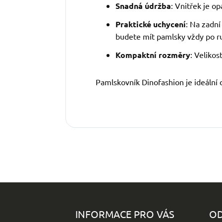
Snadná údržba
: Vnitřek je o
Praktické uchycení
: Na zadní
budete mít pamlsky vždy po r
Kompaktní rozměry
: Veliko
Pamlskovník Dinofashion je ideální 
Z
á
p
INFORMACE PRO VÁS
OD
a