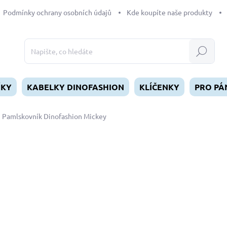
Podmínky ochrany osobních údajů
Kde koupíte naše produkty
Hledat
ÍKY
KABELKY DINOFASHION
KLÍČENKY
PRO PÁ
Pamlskovník Dinofashion Mickey
dnocení
490 Kč
Měrná
SKLADEM
(>5 KS)
cena:
MŮŽEME DORUČIT DO:
10.8.2
−