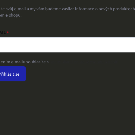
žte svůj e-mail a my vám budeme zasílat informace o nových produktech
em e-shopu.
AIL
žením e-mailu souhlasíte s
podmínkami ochrany osobních údajů
Přihlásit se