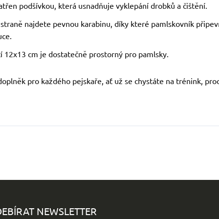
patřen podšívkou, která usnadňuje vyklepání drobků a čištění.
 straně najdete pevnou karabinu, díky které pamlskovník připe
uce.
stí 12x13 cm je dostatečně prostorný pro pamlsky.
doplněk pro každého pejskaře, ať už se chystáte na trénink, pro
EBÍRAT NEWSLETTER