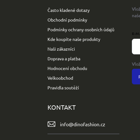
t
Vlo
Často kladené dotazy
í
naš
Obchodní podmínky
Podmínky ochrany osobních údajů
E-M
Kde koupíte naše produkty
Naši zákazníci
Doprava a platba
Vlo
Hodnocení obchodu
Velkoobchod
Pravidla soutěží
KONTAKT
info
@
dinofashion.cz