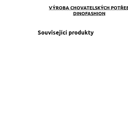
VÝROBA CHOVATELSKÝCH POTŘE
DINOFASHION
Související produkty
SKLADEM
(>5 KS)
Popruhové vodítko
V
Mickey
s
349 Kč
od
o