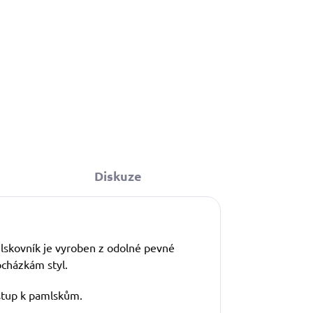
Diskuze
mlskovník je vyroben z odolné pevné
ocházkám styl.
ístup k pamlskům.