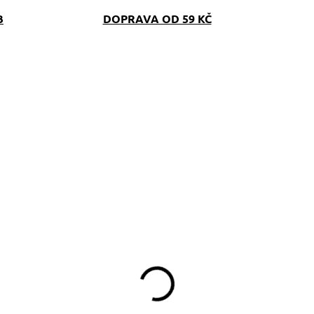
B
DOPRAVA OD 59 KČ
SKLADEM
(>5 KS)
odítko Mickey Mouse
e softshellem Black
390 Kč
d