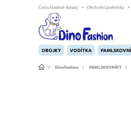
Přejít
Často kladené dotazy
Obchodní podmínky
na
obsah
OBOJKY
VODÍTKA
PAMLSKOVN
Domů
Dinofashion
PAMLSKOVNÍKY
Neohodnoceno
Podrobnosti ho