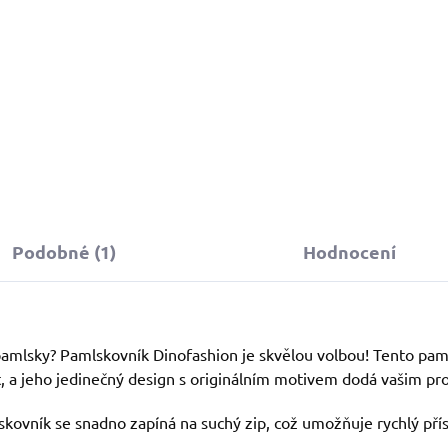
Detail
Podobné (1)
Hodnocení
 pamlsky? Pamlskovník Dinofashion je skvělou volbou! Tento pa
st, a jeho jedinečný design s originálním motivem dodá vašim pr
skovník se snadno zapíná na suchý zip, což umožňuje rychlý př