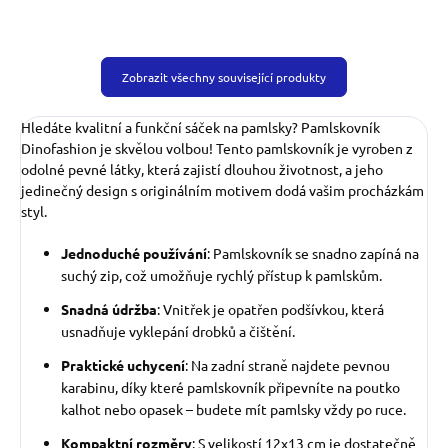
Zobrazit všechny související produkty
Hledáte kvalitní a funkční sáček na pamlsky? Pamlskovník
Dinofashion je skvělou volbou! Tento pamlskovník je vyroben z
odolné pevné látky, která zajistí dlouhou životnost, a jeho
jedinečný design s originálním motivem dodá vašim procházkám
styl.
Jednoduché používání
: Pamlskovník se snadno zapíná na
suchý zip, což umožňuje rychlý přístup k pamlskům.
Snadná údržba
: Vnitřek je opatřen podšívkou, která
usnadňuje vyklepání drobků a čištění.
Praktické uchycení
: Na zadní straně najdete pevnou
karabinu, díky které pamlskovník připevníte na poutko
kalhot nebo opasek – budete mít pamlsky vždy po ruce.
Kompaktní rozměry
: S velikostí 12x13 cm je dostatečně