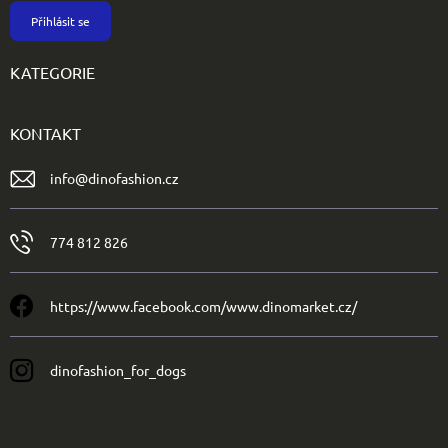
Přihlásit se
KATEGORIE
KONTAKT
info
@
dinofashion.cz
774 812 826
https://www.facebook.com/www.dinomarket.cz/
dinofashion_for_dogs