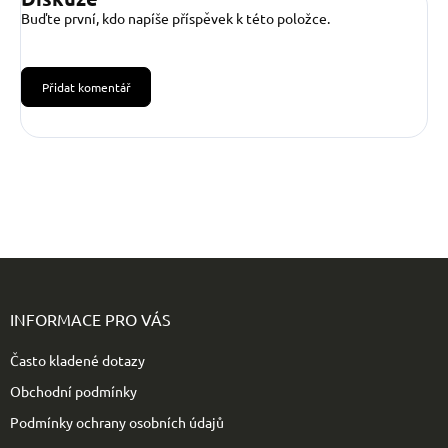
Buďte první, kdo napíše příspěvek k této položce.
Přidat komentář
Z
á
p
INFORMACE PRO VÁS
a
t
Často kladené dotazy
í
Obchodní podmínky
Podmínky ochrany osobních údajů