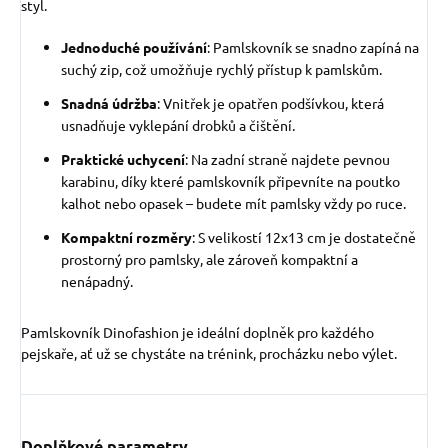
styl.
Jednoduché používání
: Pamlskovník se snadno zapíná na
suchý zip, což umožňuje rychlý přístup k pamlskům.
Snadná údržba
: Vnitřek je opatřen podšívkou, která
usnadňuje vyklepání drobků a čištění.
Praktické uchycení
: Na zadní straně najdete pevnou
karabinu, díky které pamlskovník připevníte na poutko
kalhot nebo opasek – budete mít pamlsky vždy po ruce.
Kompaktní rozměry
: S velikostí 12x13 cm je dostatečně
prostorný pro pamlsky, ale zároveň kompaktní a
nenápadný.
Pamlskovník Dinofashion je ideální doplněk pro každého
pejskaře, ať už se chystáte na trénink, procházku nebo výlet.
Doplňkové parametry