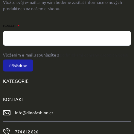
Vložte svůj e-mail a my vám budeme zasílat informace o nových
produktech na našem e-shopu.
E-MAIL
Vložením e-mailu souhlasíte s
podmínkami ochrany osobních údajů
Přihlásit se
KATEGORIE
KONTAKT
info
@
dinofashion.cz
774 812 826