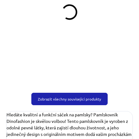
Taška crossbody Buldočci
Klíčenka Ethno modrá
790 Kč
159 Kč
Do košíku
Do košíku
Zobrazit všechny související produkty
Hledáte kvalitní a funkční sáček na pamlsky? Pamlskovník
Dinofashion je skvělou volbou! Tento pamlskovník je vyroben z
odolné pevné látky, která zajistí dlouhou životnost, a jeho
jedinečný design s originálním motivem dodá vašim procházkám