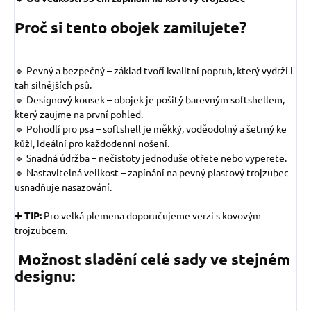
Proč si tento obojek zamilujete?
🔹 Pevný a bezpečný – základ tvoří kvalitní popruh, který vydrží i
tah silnějších psů.
🔹 Designový kousek – obojek je pošitý barevným softshellem,
který zaujme na první pohled.
🔹 Pohodlí pro psa – softshell je měkký, voděodolný a šetrný ke
kůži, ideální pro každodenní nošení.
🔹 Snadná údržba – nečistoty jednoduše otřete nebo vyperete.
🔹 Nastavitelná velikost – zapínání na pevný plastový trojzubec
usnadňuje nasazování.
➕ TIP:
Pro velká plemena doporučujeme verzi s kovovým
trojzubcem.
Možnost sladění celé sady ve stejném
designu: