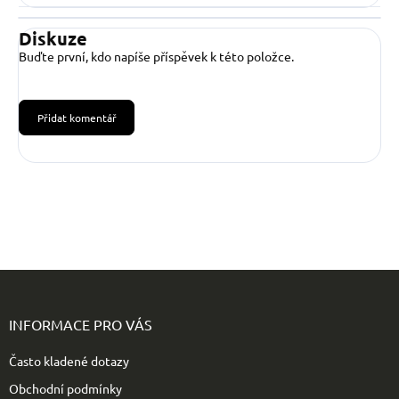
Diskuze
Buďte první, kdo napíše příspěvek k této položce.
Přidat komentář
Z
á
p
INFORMACE PRO VÁS
a
t
Často kladené dotazy
í
Obchodní podmínky