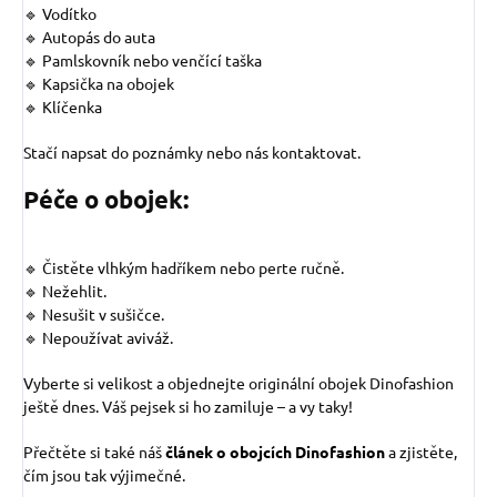
🔹 Vodítko
🔹 Autopás do auta
🔹 Pamlskovník nebo venčící taška
🔹 Kapsička na obojek
🔹 Klíčenka
Stačí napsat do poznámky nebo nás kontaktovat.
Péče o obojek:
🔹 Čistěte vlhkým hadříkem nebo perte ručně.
🔹 Nežehlit.
🔹 Nesušit v sušičce.
🔹 Nepoužívat aviváž.
Vyberte si velikost a objednejte originální obojek Dinofashion
ještě dnes. Váš pejsek si ho zamiluje – a vy taky!
Přečtěte si také náš
článek o obojcích Dinofashion
a zjistěte,
čím jsou tak výjimečné.