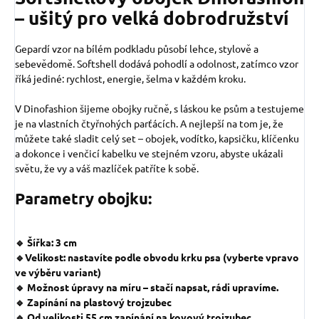
– ušitý pro velká dobrodružství
Gepardí vzor na bílém podkladu působí lehce, stylově a
sebevědomě. Softshell dodává pohodlí a odolnost, zatímco vzor
říká jediné: rychlost, energie, šelma v každém kroku.
V Dinofashion šijeme obojky ručně, s láskou ke psům a testujeme
je na vlastních čtyřnohých parťácích. A nejlepší na tom je, že
můžete také sladit celý set – obojek, vodítko, kapsičku, klíčenku
a dokonce i venčicí kabelku ve stejném vzoru, abyste ukázali
světu, že vy a váš mazlíček patříte k sobě.
Parametry obojku:
🔹 Šířka: 3 cm
🔹Velikost: nastavíte podle obvodu krku psa (vyberte vpravo
ve výběru variant)
🔹 Možnost úpravy na míru – stačí napsat, rádi upravíme.
🔹 Zapínání na plastový trojzubec
🔹 Od velikosti 55 cm zapínání na kovový trojzubec