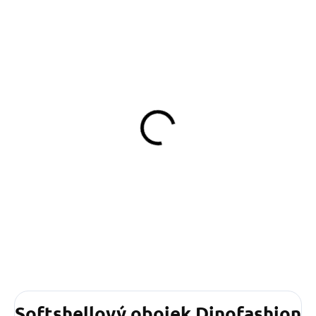
SKLADEM
SKLADEM
(>5 KS)
(>5 KS)
Pamlskovník Wild Cat
Pamlskovník Wild Dog
349 Kč
349 Kč
Do košíku
Do košíku
Softshellový obojek Dinofashion