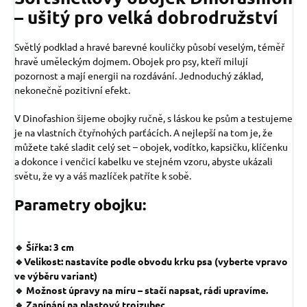
– ušitý pro velká dobrodružství
Světlý podklad a hravé barevné kouličky působí veselým, téměř
hravě uměleckým dojmem. Obojek pro psy, kteří milují
pozornost a mají energii na rozdávání. Jednoduchý základ,
nekonečně pozitivní efekt.
V Dinofashion šijeme obojky ručně, s láskou ke psům a testujeme
je na vlastních čtyřnohých parťácích. A nejlepší na tom je, že
můžete také sladit celý set – obojek, vodítko, kapsičku, klíčenku
a dokonce i venčicí kabelku ve stejném vzoru, abyste ukázali
světu, že vy a váš mazlíček patříte k sobě.
Parametry obojku:
🔹 Šířka: 3 cm
🔹Velikost: nastavíte podle obvodu krku psa (vyberte vpravo
ve výběru variant)
🔹 Možnost úpravy na míru – stačí napsat, rádi upravíme.
🔹 Zapínání na plastový trojzubec