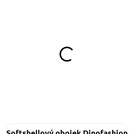
SKLADEM
(>5 KS)
Klíčenka Spring Day
139 Kč
Do košíku
Softshellový obojek Dinofashion