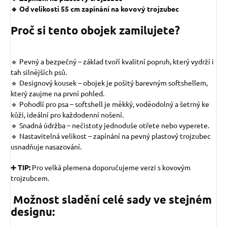
🔹 Od velikosti 55 cm zapínání na kovový trojzubec
Proč si tento obojek zamilujete?
🔹 Pevný a bezpečný – základ tvoří kvalitní popruh, který vydrží i
tah silnějších psů.
🔹 Designový kousek – obojek je pošitý barevným softshellem,
který zaujme na první pohled.
🔹 Pohodlí pro psa – softshell je měkký, voděodolný a šetrný ke
kůži, ideální pro každodenní nošení.
🔹 Snadná údržba – nečistoty jednoduše otřete nebo vyperete.
🔹 Nastavitelná velikost – zapínání na pevný plastový trojzubec
usnadňuje nasazování.
➕ TIP:
Pro velká plemena doporučujeme verzi s kovovým
trojzubcem.
Možnost sladění celé sady ve stejném
designu: