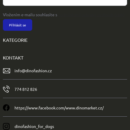
Vložením e-mailu souhlasíte s
podmínkami ochrany osobních údajů
Přihlásit se
KATEGORIE
KONTAKT
info
@
dinofashion.cz
774 812 826
https://www.facebook.com/www.dinomarket.cz/
dinofashion_for_dogs