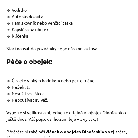
🔹 Vodítko
🔹 Autopás do auta
🔹 Pamlskovník nebo venčící taška
🔹 Kapsička na obojek
🔹 Klíčenka
Stačí napsat do poznámky nebo nás kontaktovat.
Péče o obojek:
🔹 Čistěte vlhkým hadříkem nebo perte ručně.
🔹 Nežehlit.
🔹 Nesušit v sušičce.
🔹 Nepoužívat aviváž.
Vyberte si velikost a objednejte originální obojek Dinofashion
ještě dnes. Váš pejsek si ho zamiluje – a vy taky!
Přečtěte si také náš
článek o obojcích Dinofashion
a zjistěte,
čím jsou tak výjimečné.