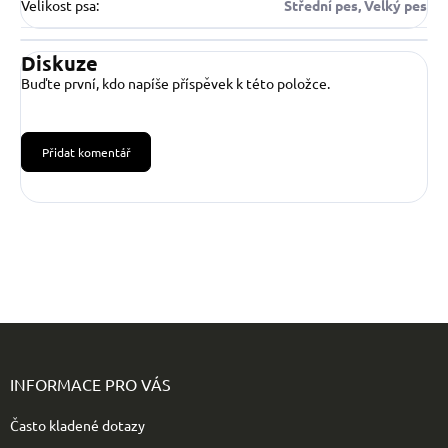
Velikost psa
:
Střední pes, Velký pes
Diskuze
Buďte první, kdo napíše příspěvek k této položce.
Přidat komentář
Z
á
p
INFORMACE PRO VÁS
a
t
Často kladené dotazy
í