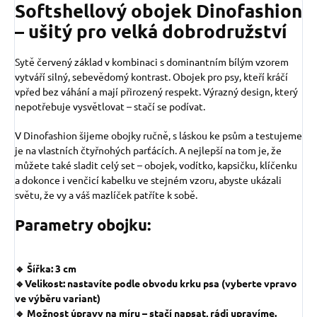
Softshellový obojek Dinofashion
– ušitý pro velká dobrodružství
Sytě červený základ v kombinaci s dominantním bílým vzorem
vytváří silný, sebevědomý kontrast. Obojek pro psy, kteří kráčí
vpřed bez váhání a mají přirozený respekt. Výrazný design, který
nepotřebuje vysvětlovat – stačí se podívat.
V Dinofashion šijeme obojky ručně, s láskou ke psům a testujeme
je na vlastních čtyřnohých parťácích. A nejlepší na tom je, že
můžete také sladit celý set – obojek, vodítko, kapsičku, klíčenku
a dokonce i venčicí kabelku ve stejném vzoru, abyste ukázali
světu, že vy a váš mazlíček patříte k sobě.
Parametry obojku:
🔹 Šířka: 3 cm
🔹Velikost: nastavíte podle obvodu krku psa (vyberte vpravo
ve výběru variant)
🔹 Možnost úpravy na míru – stačí napsat, rádi upravíme.