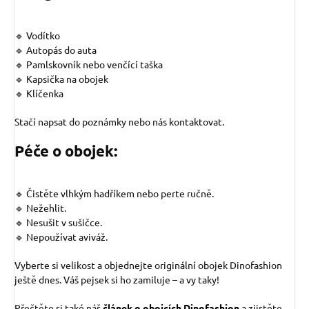
🔹 Vodítko
🔹 Autopás do auta
🔹 Pamlskovník nebo venčící taška
🔹 Kapsička na obojek
🔹 Klíčenka
Stačí napsat do poznámky nebo nás kontaktovat.
Péče o obojek:
🔹 Čistěte vlhkým hadříkem nebo perte ručně.
🔹 Nežehlit.
🔹 Nesušit v sušičce.
🔹 Nepoužívat aviváž.
Vyberte si velikost a objednejte originální obojek Dinofashion
ještě dnes. Váš pejsek si ho zamiluje – a vy taky!
Přečtěte si také náš
článek o obojcích Dinofashion
a zjistěte,