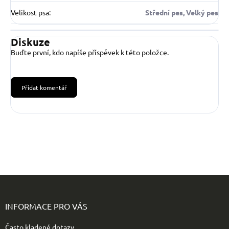
Velikost psa
:
Střední pes, Velký pes
Diskuze
Buďte první, kdo napíše příspěvek k této položce.
Přidat komentář
Z
á
p
INFORMACE PRO VÁS
a
t
Často kladené dotazy