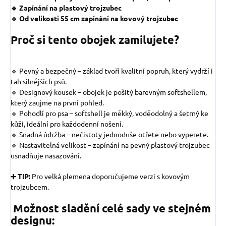
🔹 Zapínání na plastový trojzubec
🔹 Od velikosti 55 cm zapínání na kovový trojzubec
Proč si tento obojek zamilujete?
🔹 Pevný a bezpečný – základ tvoří kvalitní popruh, který vydrží i
tah silnějších psů.
🔹 Designový kousek – obojek je pošitý barevným softshellem,
který zaujme na první pohled.
🔹 Pohodlí pro psa – softshell je měkký, voděodolný a šetrný ke
kůži, ideální pro každodenní nošení.
🔹 Snadná údržba – nečistoty jednoduše otřete nebo vyperete.
🔹 Nastavitelná velikost – zapínání na pevný plastový trojzubec
usnadňuje nasazování.
➕ TIP:
Pro velká plemena doporučujeme verzi s kovovým
trojzubcem.
Možnost sladění celé sady ve stejném
designu: