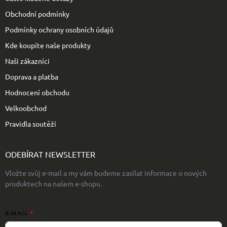
í
Obchodní podmínky
Podmínky ochrany osobních údajů
Kde koupíte naše produkty
Naši zákazníci
Doprava a platba
Hodnocení obchodu
Velkoobchod
Pravidla soutěží
ODEBÍRAT NEWSLETTER
Vložte svůj e-mail a my vám budeme zasílat informace o nových
produktech na našem e-shopu.
E-MAIL