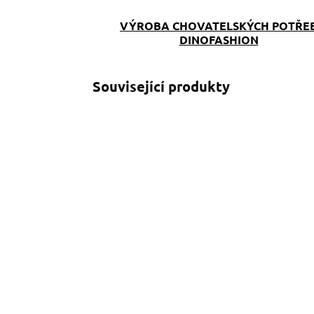
VÝROBA CHOVATELSKÝCH POTŘE
DINOFASHION
Související produkty
SKLADEM
(>5 KS)
Venčící kabelka
Leopard