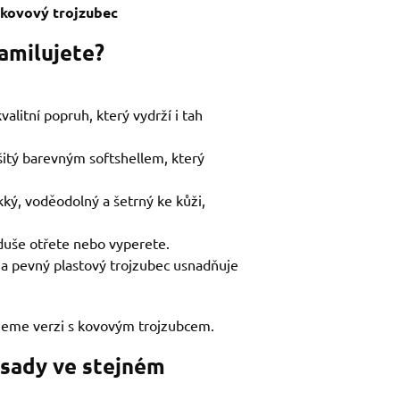
a kovový trojzubec
zamilujete?
alitní popruh, který vydrží i tah
šitý barevným softshellem, který
kký, voděodolný a šetrný ke kůži,
duše otřete nebo vyperete.
 na pevný plastový trojzubec usnadňuje
jeme verzi s kovovým trojzubcem.
 sady ve stejném