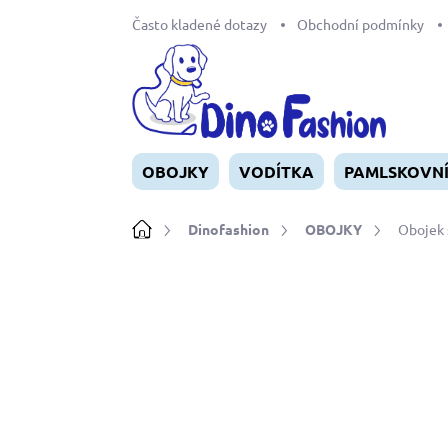
Přejít
Často kladené dotazy
Obchodní podmínky
na
obsah
OBOJKY
VODÍTKA
PAMLSKOVN
Domů
Dinofashion
OBOJKY
Obojek 
Neohodnoceno
Podrobnosti ho