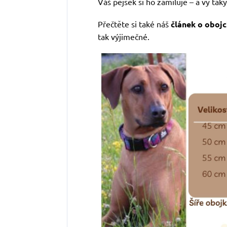
Váš pejsek si ho zamiluje – a vy taky
Přečtěte si také náš
článek o obojc
tak výjimečné.