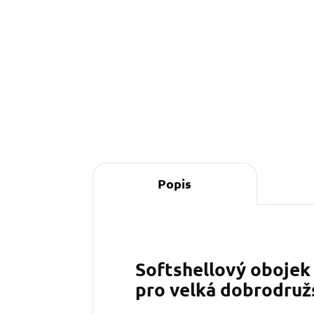
890 Kč
Do košíku
Popis
Softshellový obojek 
pro velká dobrodruž