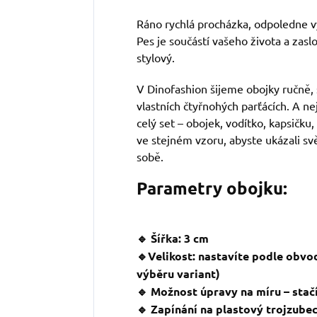
Ráno rychlá procházka, odpoledne vý
Pes je součástí vašeho života a zaslo
stylový.
V Dinofashion šijeme obojky ručně, 
vlastních čtyřnohých parťácích. A ne
celý set – obojek, vodítko, kapsičku,
ve stejném vzoru, abyste ukázali svě
sobě.
Parametry obojku:
🔹 Šířka: 3 cm
🔹Velikost: nastavíte podle obvo
výběru variant)
🔹 Možnost úpravy na míru – stačí
🔹 Zapínání na plastový trojzube