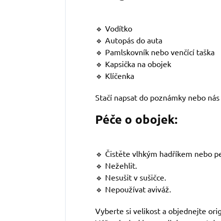
🔹 Vodítko
🔹 Autopás do auta
🔹 Pamlskovník nebo venčící taška
🔹 Kapsička na obojek
🔹 Klíčenka
Stačí napsat do poznámky nebo nás 
Péče o obojek:
🔹 Čistěte vlhkým hadříkem nebo pe
🔹 Nežehlit.
🔹 Nesušit v sušičce.
🔹 Nepoužívat aviváž.
Vyberte si velikost a objednejte ori