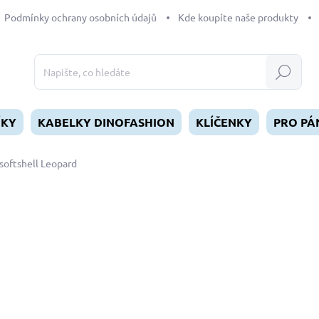
Podmínky ochrany osobních údajů
Kde koupíte naše produkty
Hledat
ÍKY
KABELKY DINOFASHION
KLÍČENKY
PRO PÁ
softshell Leopard
dnocení
ZNAČKA:
DINOFASHION
od
549 Kč
Měrná
ZVOLTE VARIANTU
cena:
DÉLKA