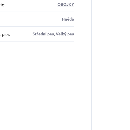
ie
:
OBOJKY
Hnědá
t psa
:
Střední pes, Velký pes