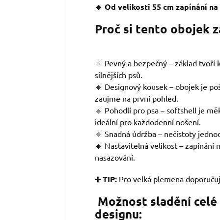
🔹 Od velikosti 55 cm zapínání n
Proč si tento obojek 
🔹 Pevný a bezpečný – základ tvoří kv
silnějších psů.
🔹 Designový kousek – obojek je po
zaujme na první pohled.
🔹 Pohodlí pro psa – softshell je mě
ideální pro každodenní nošení.
🔹 Snadná údržba – nečistoty jedno
🔹 Nastavitelná velikost – zapínání
nasazování.
➕ TIP:
Pro velká plemena doporuču
Možnost sladění celé
designu: