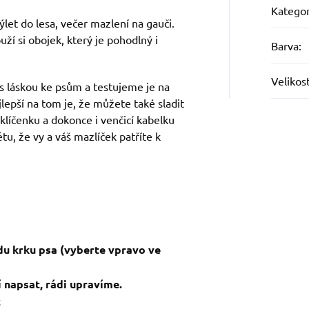
Kategor
let do lesa, večer mazlení na gauči.
uží si obojek, který je pohodlný i
Barva
:
Velikos
s láskou ke psům a testujeme je na
jlepší na tom je, že můžete také sladit
 klíčenku a dokonce i venčicí kabelku
tu, že vy a váš mazlíček patříte k
du krku psa (vyberte vpravo ve
 napsat, rádi upravíme.
c