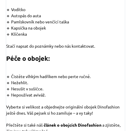
🔹 Vodítko
🔹 Autopás do auta
🔹 Pamlskovník nebo venčící taška
🔹 Kapsička na obojek
🔹 Klíčenka
Stačí napsat do poznámky nebo nás kontaktovat.
Péče o obojek:
🔹 Čistěte vlhkým hadříkem nebo perte ručně.
🔹 Nežehlit.
🔹 Nesušit v sušičce.
🔹 Nepoužívat aviváž.
Vyberte si velikost a objednejte originální obojek Dinofashion
ještě dnes. Váš pejsek si ho zamiluje – a vy taky!
Přečtěte si také náš
článek o obojcích Dinofashion
a zjistěte,
čím jsou tak výjimečné.