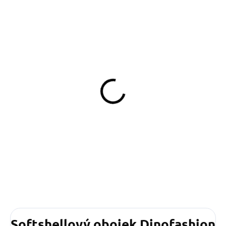
SKLADEM
(>5 KS)
Klíčenka Triangle
219 Kč
Do košíku
Softshellový obojek Dinofashion