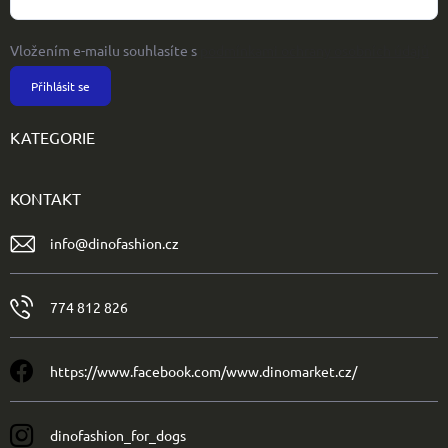
Vložením e-mailu souhlasíte s
podmínkami ochrany osobních údajů
Přihlásit se
KATEGORIE
KONTAKT
info
@
dinofashion.cz
774 812 826
https://www.facebook.com/www.dinomarket.cz/
dinofashion_for_dogs