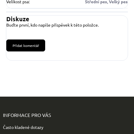
Velikost psa
:
Střední pes, Velký pes
Diskuze
Buďte první, kdo napíše příspěvek k této položce.
Přidat komentář
Z
á
p
INFORMACE PRO VÁS
a
t
Často kladené dotazy
í