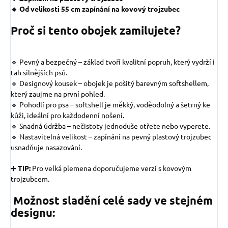
🔹 Od velikosti 55 cm zapínání na kovový trojzubec
Proč si tento obojek zamilujete?
🔹 Pevný a bezpečný – základ tvoří kvalitní popruh, který vydrží i
tah silnějších psů.
🔹 Designový kousek – obojek je pošitý barevným softshellem,
který zaujme na první pohled.
🔹 Pohodlí pro psa – softshell je měkký, voděodolný a šetrný ke
kůži, ideální pro každodenní nošení.
🔹 Snadná údržba – nečistoty jednoduše otřete nebo vyperete.
🔹 Nastavitelná velikost – zapínání na pevný plastový trojzubec
usnadňuje nasazování.
➕ TIP:
Pro velká plemena doporučujeme verzi s kovovým
trojzubcem.
Možnost sladění celé sady ve stejném
designu: