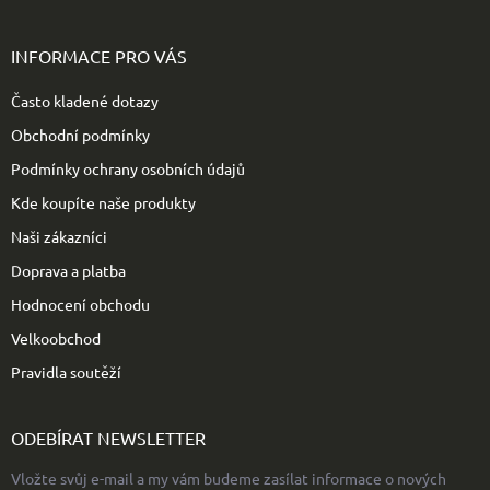
Z
á
p
INFORMACE PRO VÁS
a
t
Často kladené dotazy
í
Obchodní podmínky
Podmínky ochrany osobních údajů
Kde koupíte naše produkty
Naši zákazníci
Doprava a platba
Hodnocení obchodu
Velkoobchod
Pravidla soutěží
ODEBÍRAT NEWSLETTER
Vložte svůj e-mail a my vám budeme zasílat informace o nových