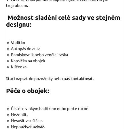
trojzubcem.
Možnost sladění celé sady ve stejném
designu:
🔹 Vodítko
🔹 Autopás do auta
🔹 Pamlskovník nebo venčící taška
🔹 Kapsička na obojek
🔹 Klíčenka
Stačí napsat do poznámky nebo nás kontaktovat.
Péče o obojek:
🔹 Čistěte vlhkým hadříkem nebo perte ručně.
🔹 Nežehlit.
🔹 Nesušit v sušičce.
🔹 Nepoužívat aviváž.