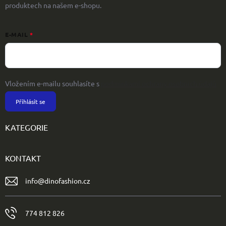
produktech na našem e-shopu.
E-MAIL
Vložením e-mailu souhlasíte s
podmínkami ochrany osobních údajů
Přihlásit se
KATEGORIE
KONTAKT
info
@
dinofashion.cz
774 812 826