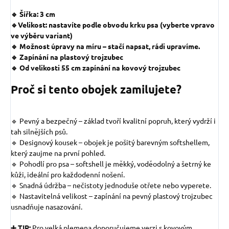
🔹 Šířka: 3 cm
🔹Velikost: nastavíte podle obvodu krku psa (vyberte vpravo
ve výběru variant)
🔹 Možnost úpravy na míru – stačí napsat, rádi upravíme.
🔹 Zapínání na plastový trojzubec
🔹 Od velikosti 55 cm zapínání na kovový trojzubec
Proč si tento obojek zamilujete?
🔹 Pevný a bezpečný – základ tvoří kvalitní popruh, který vydrží i
tah silnějších psů.
🔹 Designový kousek – obojek je pošitý barevným softshellem,
který zaujme na první pohled.
🔹 Pohodlí pro psa – softshell je měkký, voděodolný a šetrný ke
kůži, ideální pro každodenní nošení.
🔹 Snadná údržba – nečistoty jednoduše otřete nebo vyperete.
🔹 Nastavitelná velikost – zapínání na pevný plastový trojzubec
usnadňuje nasazování.
➕ TIP:
Pro velká plemena doporučujeme verzi s kovovým