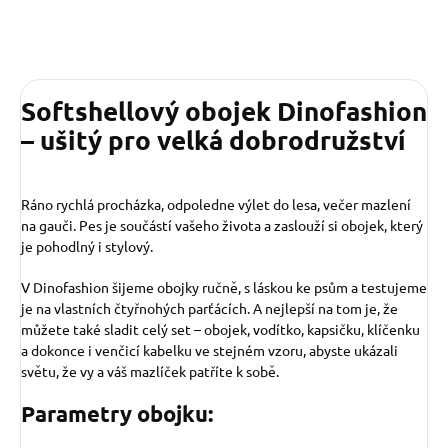
Softshellový obojek Dinofashion
– ušitý pro velká dobrodružství
Ráno rychlá procházka, odpoledne výlet do lesa, večer mazlení
na gauči. Pes je součástí vašeho života a zaslouží si obojek, který
je pohodlný i stylový.
V Dinofashion šijeme obojky ručně, s láskou ke psům a testujeme
je na vlastních čtyřnohých parťácích. A nejlepší na tom je, že
můžete také sladit celý set – obojek, vodítko, kapsičku, klíčenku
a dokonce i venčicí kabelku ve stejném vzoru, abyste ukázali
světu, že vy a váš mazlíček patříte k sobě.
Parametry obojku: