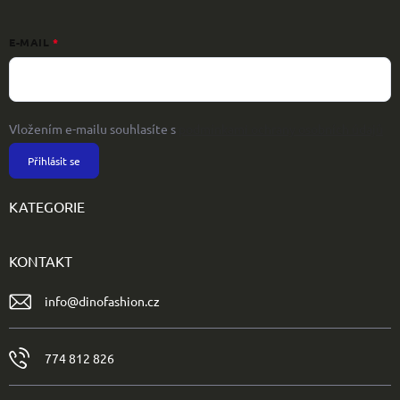
E-MAIL
Vložením e-mailu souhlasíte s
podmínkami ochrany osobních údajů
Přihlásit se
KATEGORIE
KONTAKT
info
@
dinofashion.cz
774 812 826