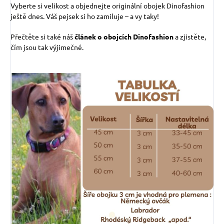
Vyberte si velikost a objednejte originální obojek Dinofashion
ještě dnes. Váš pejsek si ho zamiluje – a vy taky!
Přečtěte si také náš
článek o obojcích Dinofashion
a zjistěte,
čím jsou tak výjimečné.