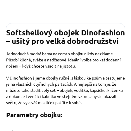
Softshellový obojek Dinofashion
– ušitý pro velká dobrodružství
Jednoduchá modrá barva na tomto obojku nikdy nezklame.
Působí klidně, svěže a nadčasově. Ideální volba pro každodenní
nošení – když chcete vsadit na jistotu.
V Dinofashion šijeme obojky ručně, s láskou ke psům a testujeme
je na vlastních čtyřnohých parťácích. A nejlepší na tom je, že
můžete také sladit celý set – obojek, vodítko, kapsičku, klíčenku
a dokonce i venčicí kabelku ve stejném vzoru, abyste ukázali
světu, že vy a váš mazlíček patříte k sobě.
Parametry obojku: