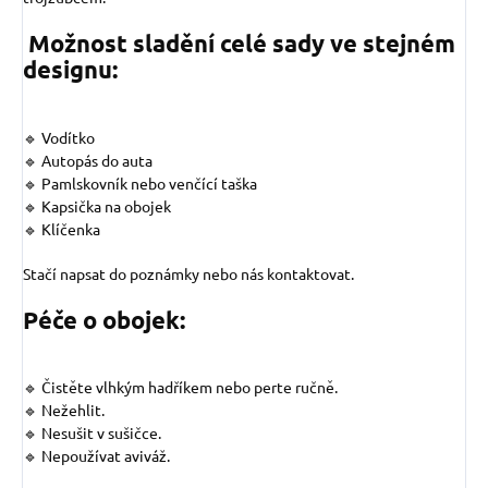
Možnost sladění celé sady ve stejném
designu:
🔹 Vodítko
🔹 Autopás do auta
🔹 Pamlskovník nebo venčící taška
🔹 Kapsička na obojek
🔹 Klíčenka
Stačí napsat do poznámky nebo nás kontaktovat.
Péče o obojek:
🔹 Čistěte vlhkým hadříkem nebo perte ručně.
🔹 Nežehlit.
🔹 Nesušit v sušičce.
🔹 Nepoužívat aviváž.