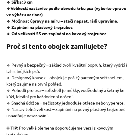
🔹 Šířka: 3 cm
🔹Velikost: nastavíte podle obvodu krku psa (vyberte vpravo
ve výběru variant)
🔹 Možnost úpravy na míru – stačí napsat, rádi upravíme.
🔹 Zapínání na plastový trojzubec
🔹 Od velikosti 55 cm zapínání na kovový trojzubec
Proč si tento obojek zamilujete?
🔹 Pevný a bezpečný – základ tvoří kvalitní popruh, který vydrží i
tah silnějších psů.
🔹 Designový kousek – obojek je pošitý barevným softshellem,
který zaujme na první pohled.
🔹 Pohodlí pro psa – softshell je měkký, voděodolný a šetrný ke
kůži, ideální pro každodenní nošení.
🔹 Snadná údržba – nečistoty jednoduše otřete nebo vyperete.
🔹 Nastavitelná velikost – zapínání na pevný plastový trojzubec
usnadňuje nasazování.
➕ TIP:
Pro velká plemena doporučujeme verzi s kovovým
trojzubcem.