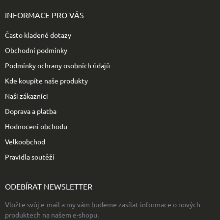
á
p
INFORMACE PRO VÁS
a
t
Často kladené dotazy
í
Obchodní podmínky
Podmínky ochrany osobních údajů
Kde koupíte naše produkty
Naši zákazníci
Doprava a platba
Hodnocení obchodu
Velkoobchod
Pravidla soutěží
ODEBÍRAT NEWSLETTER
Vložte svůj e-mail a my vám budeme zasílat informace o nových
produktech na našem e-shopu.