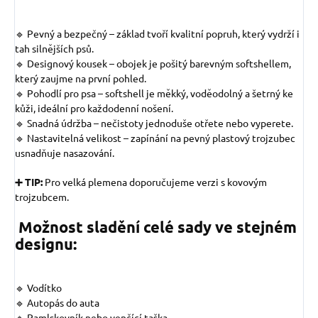
🔹 Pevný a bezpečný – základ tvoří kvalitní popruh, který vydrží i
tah silnějších psů.
🔹 Designový kousek – obojek je pošitý barevným softshellem,
který zaujme na první pohled.
🔹 Pohodlí pro psa – softshell je měkký, voděodolný a šetrný ke
kůži, ideální pro každodenní nošení.
🔹 Snadná údržba – nečistoty jednoduše otřete nebo vyperete.
🔹 Nastavitelná velikost – zapínání na pevný plastový trojzubec
usnadňuje nasazování.
➕ TIP:
Pro velká plemena doporučujeme verzi s kovovým
trojzubcem.
Možnost sladění celé sady ve stejném
designu:
🔹 Vodítko
🔹 Autopás do auta
🔹 Pamlskovník nebo venčící taška