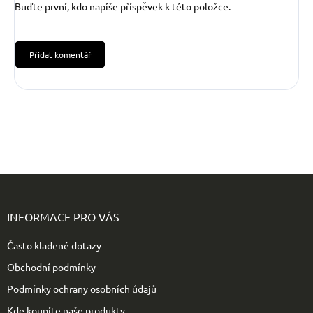
Buďte první, kdo napíše příspěvek k této položce.
Přidat komentář
Z
á
p
INFORMACE PRO VÁS
a
t
Často kladené dotazy
í
Obchodní podmínky
Podmínky ochrany osobních údajů
Kde koupíte naše produkty