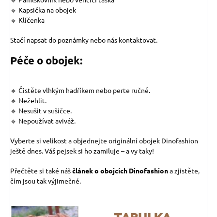
🔹 Kapsička na obojek
🔹 Klíčenka
Stačí napsat do poznámky nebo nás kontaktovat.
Péče o obojek:
🔹 Čistěte vlhkým hadříkem nebo perte ručně.
🔹 Nežehlit.
🔹 Nesušit v sušičce.
🔹 Nepoužívat aviváž.
Vyberte si velikost a objednejte originální obojek Dinofashion
ještě dnes. Váš pejsek si ho zamiluje – a vy taky!
Přečtěte si také náš
článek o obojcích Dinofashion
a zjistěte,
čím jsou tak výjimečné.