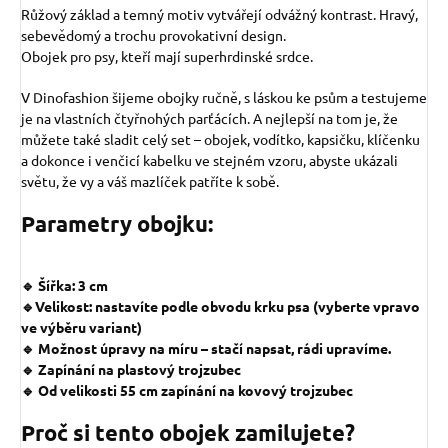
Růžový základ a temný motiv vytvářejí odvážný kontrast. Hravý,
sebevědomý a trochu provokativní design.
Obojek pro psy, kteří mají superhrdinské srdce.
V Dinofashion šijeme obojky ručně, s láskou ke psům a testujeme
je na vlastních čtyřnohých parťácích. A nejlepší na tom je, že
můžete také sladit celý set – obojek, vodítko, kapsičku, klíčenku
a dokonce i venčicí kabelku ve stejném vzoru, abyste ukázali
světu, že vy a váš mazlíček patříte k sobě.
Parametry obojku:
🔹 Šířka: 3 cm
🔹Velikost: nastavíte podle obvodu krku psa (vyberte vpravo
ve výběru variant)
🔹 Možnost úpravy na míru – stačí napsat, rádi upravíme.
🔹 Zapínání na plastový trojzubec
🔹 Od velikosti 55 cm zapínání na kovový trojzubec
Proč si tento obojek zamilujete?