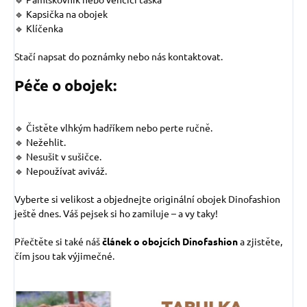
🔹 Kapsička na obojek
🔹 Klíčenka
Stačí napsat do poznámky nebo nás kontaktovat.
Péče o obojek:
🔹 Čistěte vlhkým hadříkem nebo perte ručně.
🔹 Nežehlit.
🔹 Nesušit v sušičce.
🔹 Nepoužívat aviváž.
Vyberte si velikost a objednejte originální obojek Dinofashion
ještě dnes. Váš pejsek si ho zamiluje – a vy taky!
Přečtěte si také náš
článek o obojcích Dinofashion
a zjistěte,
čím jsou tak výjimečné.