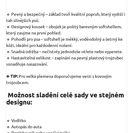
🔹 Pevný a bezpečný – základ tvoří kvalitní popruh, který vydrží i
tah silnějších psů.
🔹 Designový kousek – obojek je pošitý barevným softshellem,
který zaujme na první pohled.
🔹 Pohodlí pro psa – softshell je měkký, voděodolný a šetrný ke
kůži, ideální pro každodenní nošení.
🔹 Snadná údržba – nečistoty jednoduše otřete nebo vyperete.
🔹 Nastavitelná velikost – zapínání na pevný plastový trojzubec
usnadňuje nasazování.
➕ TIP:
Pro velká plemena doporučujeme verzi s kovovým
trojzubcem.
Možnost sladění celé sady ve stejném
designu:
🔹 Vodítko
🔹 Autopás do auta
🔹 Pamlskovník nebo venčící taška