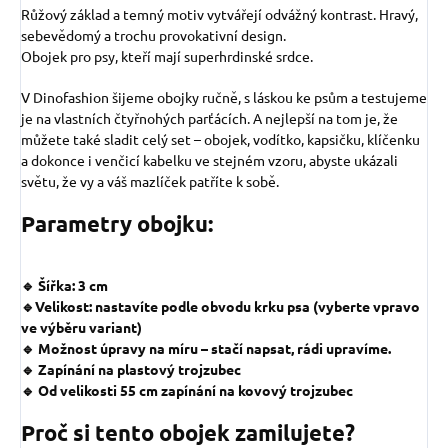
Růžový základ a temný motiv vytvářejí odvážný kontrast. Hravý,
sebevědomý a trochu provokativní design.
Obojek pro psy, kteří mají superhrdinské srdce.
V Dinofashion šijeme obojky ručně, s láskou ke psům a testujeme
je na vlastních čtyřnohých parťácích. A nejlepší na tom je, že
můžete také sladit celý set – obojek, vodítko, kapsičku, klíčenku
a dokonce i venčicí kabelku ve stejném vzoru, abyste ukázali
světu, že vy a váš mazlíček patříte k sobě.
Parametry obojku:
🔹 Šířka: 3 cm
🔹Velikost: nastavíte podle obvodu krku psa (vyberte vpravo
ve výběru variant)
🔹 Možnost úpravy na míru – stačí napsat, rádi upravíme.
🔹 Zapínání na plastový trojzubec
🔹 Od velikosti 55 cm zapínání na kovový trojzubec
Proč si tento obojek zamilujete?