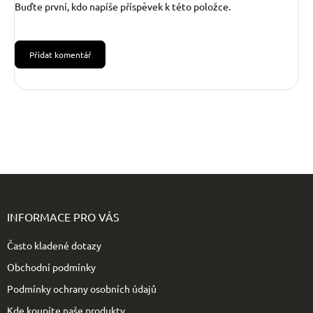
Buďte první, kdo napíše příspěvek k této položce.
Přidat komentář
Z
á
p
INFORMACE PRO VÁS
a
t
Často kladené dotazy
í
Obchodní podmínky
Podmínky ochrany osobních údajů
Kde koupíte naše produkty