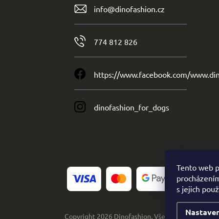
info
@
dinofashion.cz
774 812 826
https://www.facebook.com/www.din
dinofashion_for_dogs
Tento web p
procházením
s jejich pou
Nastaven
Copyright 2026
Dinofashion
. Všechna práva vyhra