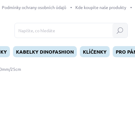
Podmínky ochrany osobních údajů
Kde koupíte naše produkty
Hledat
ÍKY
KABELKY DINOFASHION
KLÍČENKY
PRO PÁ
 10mm/25cm
dnocení
96 Kč
Měrná
SKLADEM
(1 KS)
cena:
MŮŽEME DORUČIT DO:
12.8.2
−