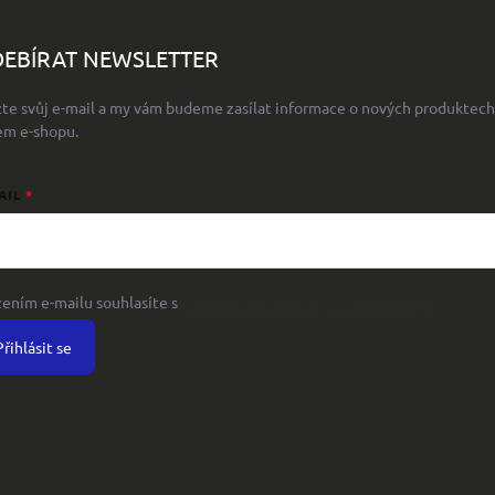
EBÍRAT NEWSLETTER
žte svůj e-mail a my vám budeme zasílat informace o nových produktech
em e-shopu.
AIL
žením e-mailu souhlasíte s
podmínkami ochrany osobních údajů
Přihlásit se