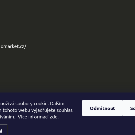
omarket.cz/
oužívá soubory cookie. Dalším
Odmítnout
S
 tohoto webu vyjadřujete souhlas
žíváním.. Více informací
zde
.
í
zena.