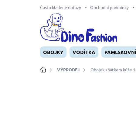
Přejít
Často kladené dotazy
Obchodní podmínky
na
obsah
OBOJKY
VODÍTKA
PAMLSKOVN
Domů
VÝPRODEJ
Obojek s šátkem kůže
Neohodnoceno
Podrobnosti ho