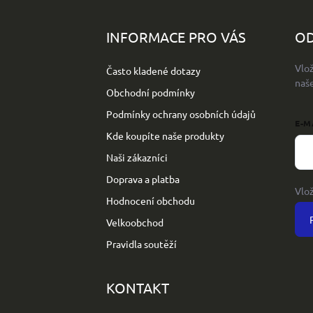
á
p
INFORMACE PRO VÁS
OD
a
t
Vlo
Často kladené dotazy
í
naš
Obchodní podmínky
Podmínky ochrany osobních údajů
E-M
Kde koupíte naše produkty
Naši zákazníci
Doprava a platba
Vlo
Hodnocení obchodu
Velkoobchod
Pravidla soutěží
KONTAKT