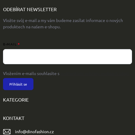
ODEBÍRAT NEWSLETTER
Vložte svůj e-mail a my vám budeme zasílat informace o nových
produktech na našem e-shopu.
E-MAIL
Vložením e-mailu souhlasíte s
podmínkami ochrany osobních údajů
Přihlásit se
KATEGORIE
KONTAKT
info
@
dinofashion.cz