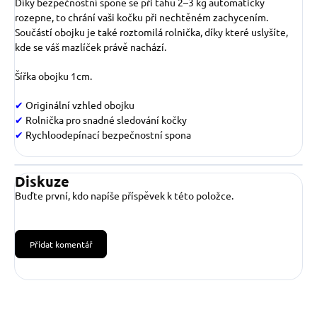
Díky bezpečnostní sponě se při tahu 2–3 kg automaticky
rozepne, to chrání vaši kočku při nechtěném zachycením.
Součástí obojku je také roztomilá rolnička, díky které uslyšíte,
kde se váš mazlíček právě nachází.
Šířka obojku 1cm.
✔
Originální vzhled obojku
✔
Rolnička pro snadné sledování kočky
✔
Rychloodepínací bezpečnostní spona
Diskuze
Buďte první, kdo napíše příspěvek k této položce.
Přidat komentář