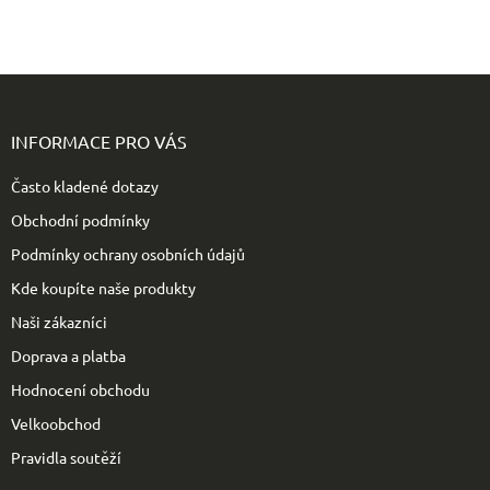
Z
á
p
INFORMACE PRO VÁS
a
t
Často kladené dotazy
í
Obchodní podmínky
Podmínky ochrany osobních údajů
Kde koupíte naše produkty
Naši zákazníci
Doprava a platba
Hodnocení obchodu
Velkoobchod
Pravidla soutěží