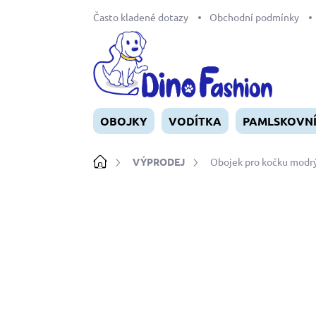
Přejít
Často kladené dotazy
Obchodní podmínky
na
obsah
OBOJKY
VODÍTKA
PAMLSKOVN
Domů
VÝPRODEJ
Obojek pro kočku modrý
Neohodnoceno
Podrobnosti ho