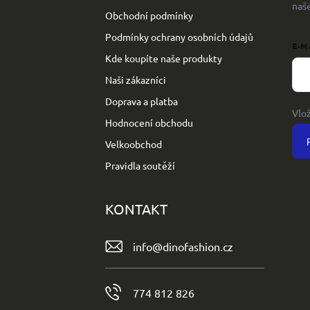
naš
Obchodní podmínky
Podmínky ochrany osobních údajů
E-M
Kde koupíte naše produkty
Naši zákazníci
Doprava a platba
Vlo
Hodnocení obchodu
Velkoobchod
Pravidla soutěží
KONTAKT
info
@
dinofashion.cz
774 812 826