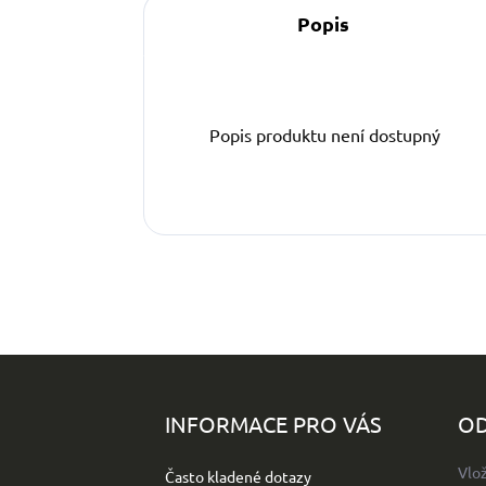
Popis
Popis produktu není dostupný
Z
á
p
INFORMACE PRO VÁS
OD
a
t
Vlo
Často kladené dotazy
í