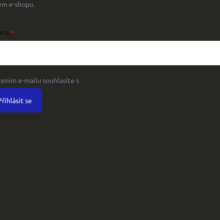
em e-shopu.
AIL
žením e-mailu souhlasíte s
podmínkami ochrany osobních údajů
Přihlásit se