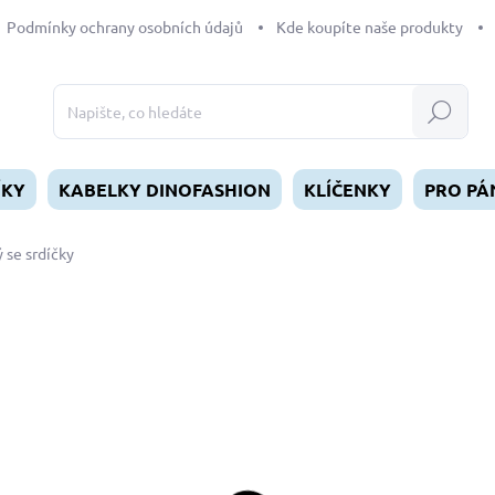
Podmínky ochrany osobních údajů
Kde koupíte naše produkty
Hledat
ÍKY
KABELKY DINOFASHION
KLÍČENKY
PRO PÁ
 se srdíčky
dnocení
70 Kč
Měrná
SKLADEM
(1 KS)
cena:
MŮŽEME DORUČIT DO:
11.8.2
−