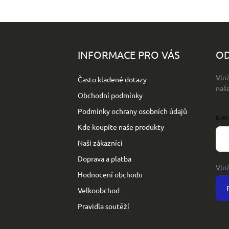
Z
á
p
INFORMACE PRO VÁS
OD
a
t
Vlo
Často kladené dotazy
í
naš
Obchodní podmínky
Podmínky ochrany osobních údajů
E-M
Kde koupíte naše produkty
Naši zákazníci
Doprava a platba
Vlo
Hodnocení obchodu
Velkoobchod
Pravidla soutěží