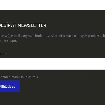
EBÍRAT NEWSLETTER
žte svůj e-mail a my vám budeme zasílat informace o nových produktech
em e-shopu.
AIL
žením e-mailu souhlasíte s
podmínkami ochrany osobních údajů
Přihlásit se