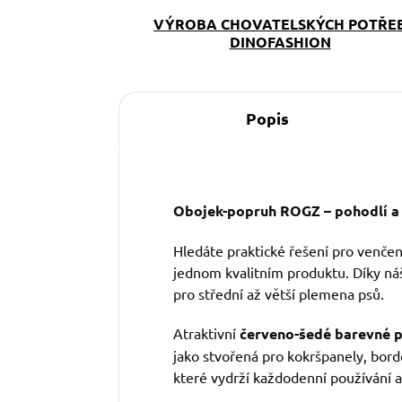
VÝROBA CHOVATELSKÝCH POTŘE
DINOFASHION
Popis
Obojek-popruh ROGZ – pohodlí a 
Hledáte praktické řešení pro venč
jednom kvalitním produktu. Díky náš
pro střední až větší plemena psů.
Atraktivní
červeno-šedé barevné 
jako stvořená pro kokršpanely, bord
které vydrží každodenní používání a