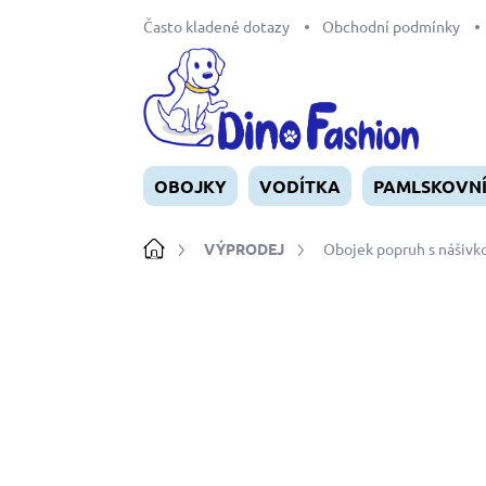
Přejít
Často kladené dotazy
Obchodní podmínky
na
obsah
OBOJKY
VODÍTKA
PAMLSKOVN
Domů
VÝPRODEJ
Obojek popruh s nášiv
Neohodnoceno
Podrobnosti ho