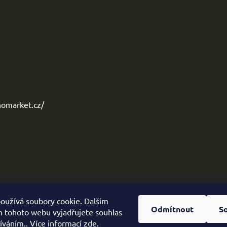
omarket.cz/
oužívá soubory cookie. Dalším
Odmítnout
S
 tohoto webu vyjadřujete souhlas
žíváním.. Více informací
zde
.