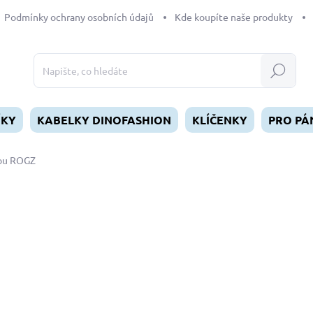
Podmínky ochrany osobních údajů
Kde koupíte naše produkty
Hledat
ÍKY
KABELKY DINOFASHION
KLÍČENKY
PRO PÁ
kou ROGZ
dnocení
269 Kč
Měrná
SKLADEM
(1 KS)
cena:
MŮŽEME DORUČIT DO:
12.8.2
−