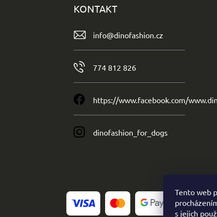
KONTAKT
info
@
dinofashion.cz
774 812 826
https://www.facebook.com/www.din
dinofashion_for_dogs
Tento web p
procházením
s jejich pou