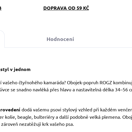
B
DOPRAVA OD 59 KČ
Hodnocení
styl v jednom
ení vašeho čtyřnohého kamaráda? Obojek-popruh ROGZ kombinuj
ivce se snadno navléká přes hlavu a nastavitelná délka 34–56 c
provedení
dodá vašemu psovi stylový vzhled při každém venčen
er kolie, beagle, bulteriéry a další podobně velká plemena. Obo
 zároveň nezatěžují krk vašeho psa.