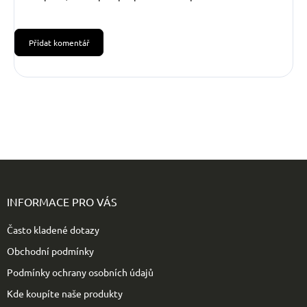
Přidat komentář
Z
á
p
INFORMACE PRO VÁS
a
t
Často kladené dotazy
í
Obchodní podmínky
Podmínky ochrany osobních údajů
Kde koupíte naše produkty