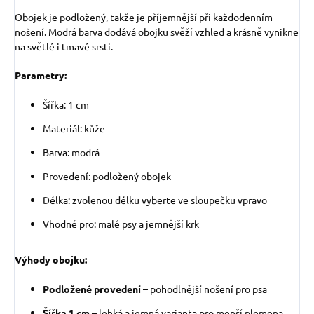
Obojek je podložený, takže je příjemnější při každodenním
nošení. Modrá barva dodává obojku svěží vzhled a krásně vynikne
na světlé i tmavé srsti.
Parametry:
Šířka: 1 cm
Materiál: kůže
Barva: modrá
Provedení: podložený obojek
Délka: zvolenou délku vyberte ve sloupečku vpravo
Vhodné pro: malé psy a jemnější krk
Výhody obojku:
Podložené provedení
– pohodlnější nošení pro psa
Šířka 1 cm
– lehká a jemná varianta pro menší plemena