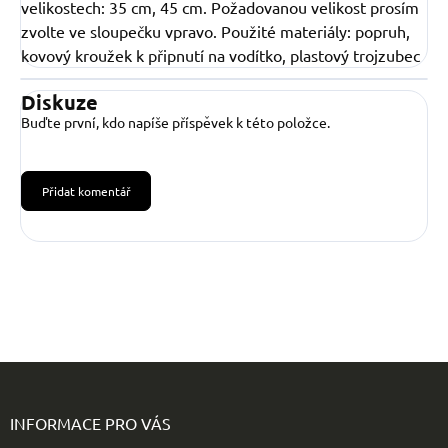
velikostech: 35 cm, 45 cm. Požadovanou velikost prosím
zvolte ve sloupečku vpravo. Použité materiály: popruh,
kovový kroužek k připnutí na vodítko, plastový trojzubec
Diskuze
Buďte první, kdo napíše příspěvek k této položce.
Přidat komentář
Z
á
p
INFORMACE PRO VÁS
a