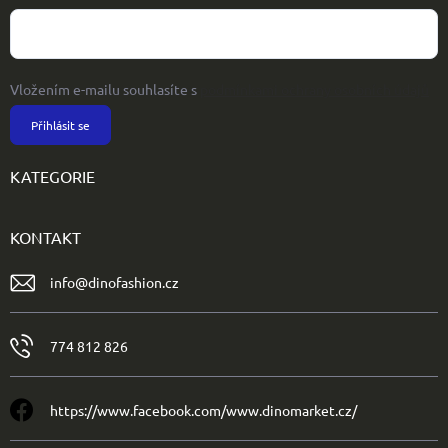
Vložením e-mailu souhlasíte s
podmínkami ochrany osobních údajů
Přihlásit se
KATEGORIE
KONTAKT
info
@
dinofashion.cz
774 812 826
https://www.facebook.com/www.dinomarket.cz/