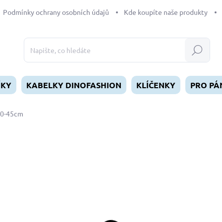
Podmínky ochrany osobních údajů
Kde koupíte naše produkty
Hledat
ÍKY
KABELKY DINOFASHION
KLÍČENKY
PRO PÁ
30-45cm
dnocení
109 Kč
Měrná
SKLADEM
(1 KS)
cena:
MŮŽEME DORUČIT DO:
10.8.2
−