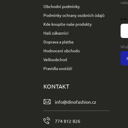
naš
Obchodní podmínky
Podmínky ochrany osobních údajů
E-M
Kde koupíte naše produkty
Naši zákazníci
Doprava a platba
Vlo
Hodnocení obchodu
Velkoobchod
Pravidla soutěží
KONTAKT
info
@
dinofashion.cz
774 812 826