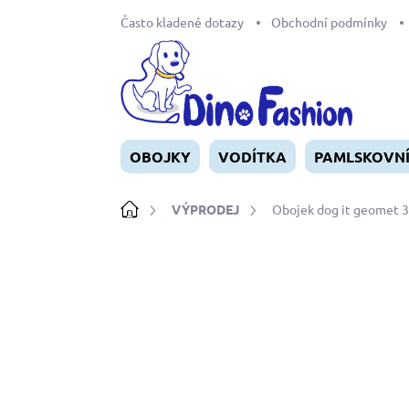
Přejít
Často kladené dotazy
Obchodní podmínky
na
obsah
OBOJKY
VODÍTKA
PAMLSKOVN
Domů
VÝPRODEJ
Obojek dog it geomet 
Neohodnoceno
Podrobnosti ho