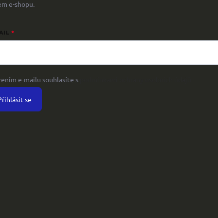
em e-shopu.
AIL
žením e-mailu souhlasíte s
podmínkami ochrany osobních údajů
Přihlásit se