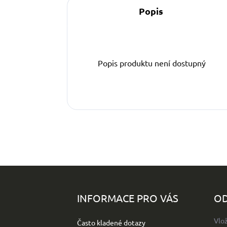
Popis
Popis produktu není dostupný
Z
á
p
INFORMACE PRO VÁS
OD
a
t
Vlo
Často kladené dotazy
í