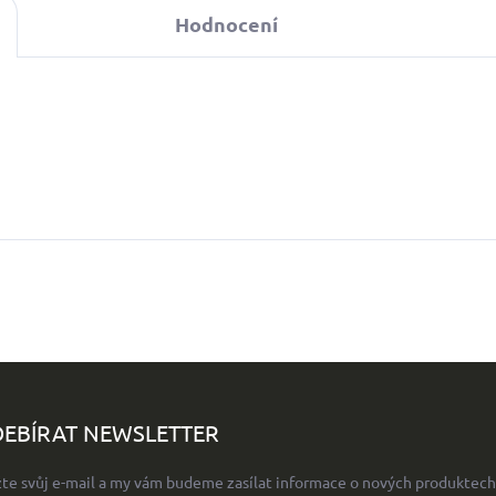
Hodnocení
EBÍRAT NEWSLETTER
žte svůj e-mail a my vám budeme zasílat informace o nových produktech