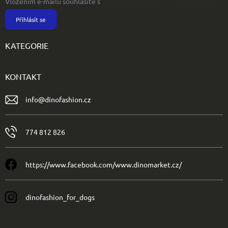
Vložením e-mailu souhlasíte s
podmínkami ochrany osobních údajů
Přihlásit se
KATEGORIE
KONTAKT
info
@
dinofashion.cz
774 812 826
https://www.facebook.com/www.dinomarket.cz/
dinofashion_for_dogs