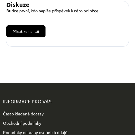
Diskuze
Buďte první, kdo napíše příspěvek k této položce.
Přidat komentář
Z
á
p
INFORMACE PRO VÁS
a
t
Často kladené dotazy
í
Obchodní podmínky
Podmínky ochrany osobních údajů