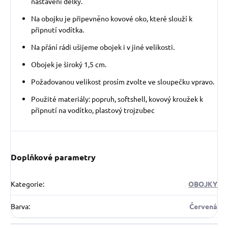
nastavení délky.
Na obojku je připevněno kovové oko, které slouží k
připnutí vodítka.
Na přání rádi ušijeme obojek i v jiné velikosti.
Obojek je široký 1,5 cm.
Požadovanou velikost prosím zvolte ve sloupečku vpravo.
Použité materiály: popruh, softshell, kovový kroužek k
připnutí na vodítko, plastový trojzubec
Doplňkové parametry
Kategorie
:
OBOJKY
Barva
:
Červená