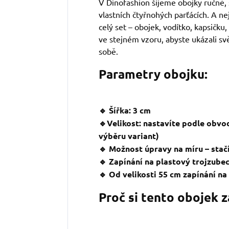
V Dinofashion šijeme obojky ručně, 
vlastních čtyřnohých parťácích. A ne
celý set – obojek, vodítko, kapsičku,
ve stejném vzoru, abyste ukázali svě
sobě.
Parametry obojku:
🔹 Šířka: 3 cm
🔹Velikost: nastavíte podle obvo
výběru variant)
🔹 Možnost úpravy na míru – stačí
🔹 Zapínání na plastový trojzube
🔹 Od velikosti 55 cm zapínání n
Proč si tento obojek 