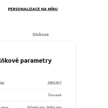
PERSONALIZACE NA MÍRU
Diskuze
lňkové parametry
ie
:
OBOJKY
Červená
t psa
:
Střední pes, Velký pes