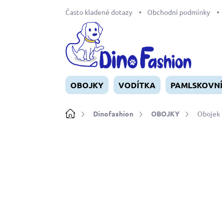
Přejít
Často kladené dotazy
Obchodní podmínky
na
obsah
OBOJKY
VODÍTKA
PAMLSKOVN
Domů
Dinofashion
OBOJKY
Obojek 
Neohodnoceno
Podrobnosti ho