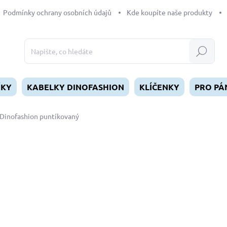
Podmínky ochrany osobních údajů
Kde koupíte naše produkty
Hledat
ÍKY
KABELKY DINOFASHION
KLÍČENKY
PRO PÁ
Dinofashion puntíkovaný
dnocení
ZNAČKA:
DINOFASHION
od
490 Kč
Měrná
ZVOLTE VARIANTU
cena:
DÉLKA