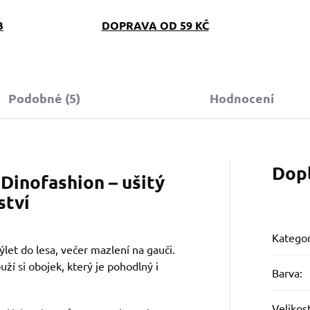
B
DOPRAVA OD 59 KČ
Podobné (5)
Hodnocení
Dop
Dinofashion – ušitý
ství
Kategor
let do lesa, večer mazlení na gauči.
uží si obojek, který je pohodlný i
Barva
:
Velikos