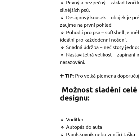
🔹 Pevný a bezpečný – základ tvoří kv
silnějších psů.
🔹 Designový kousek – obojek je po
zaujme na první pohled.
🔹 Pohodlí pro psa – softshell je mě
ideální pro každodenní nošení.
🔹 Snadná údržba – nečistoty jedno
🔹 Nastavitelná velikost – zapínání
nasazování.
➕ TIP:
Pro velká plemena doporuču
Možnost sladění celé
designu:
🔹 Vodítko
🔹 Autopás do auta
🔹 Pamlskovník nebo venčící taška