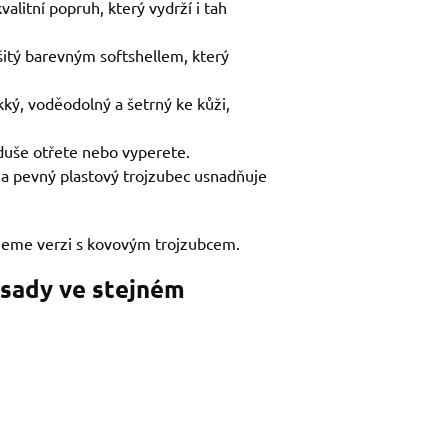
alitní popruh, který vydrží i tah
šitý barevným softshellem, který
kký, voděodolný a šetrný ke kůži,
duše otřete nebo vyperete.
 na pevný plastový trojzubec usnadňuje
jeme verzi s kovovým trojzubcem.
 sady ve stejném