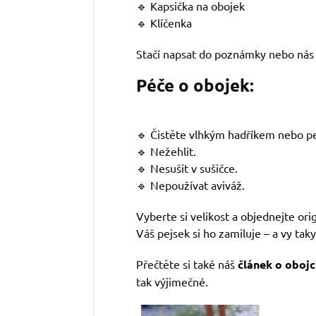
🔹 Kapsička na obojek
🔹 Klíčenka
Stačí napsat do poznámky nebo nás 
Péče o obojek:
🔹 Čistěte vlhkým hadříkem nebo pe
🔹 Nežehlit.
🔹 Nesušit v sušičce.
🔹 Nepoužívat aviváž.
Vyberte si velikost a objednejte ori
Váš pejsek si ho zamiluje – a vy taky
Přečtěte si také náš
článek o obojc
tak výjimečné.