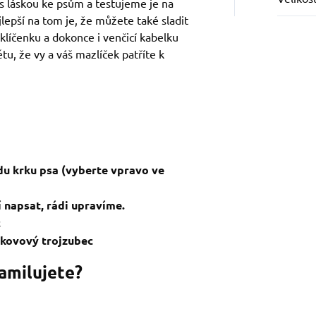
s láskou ke psům a testujeme je na
jlepší na tom je, že můžete také sladit
 klíčenku a dokonce i venčicí kabelku
tu, že vy a váš mazlíček patříte k
du krku psa (vyberte vpravo ve
 napsat, rádi upravíme.
c
a kovový trojzubec
zamilujete?