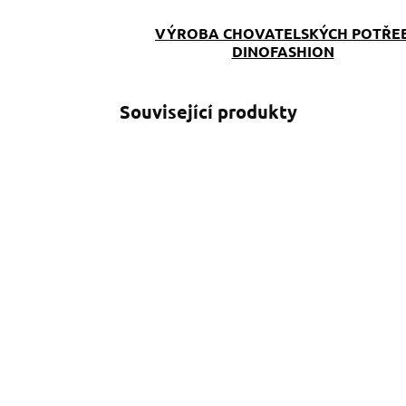
VÝROBA CHOVATELSKÝCH POTŘE
DINOFASHION
Související produkty
SKLADEM
(>5 KS)
Obojek Dinofashion
Colorama š 4cm