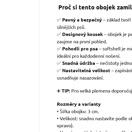
Proč si tento obojek zami
✅
Pevný a bezpečný
– základ tvoří
silnějších psů.
✅
Designový kousek
– obojek je p
zaujme na první pohled.
✅
Pohodlí pro psa
– softshell je 
ideální pro každodenní nošení.
✅
Snadná údržba
– nečistoty jedn
✅
Nastavitelná velikost
– zapínán
usnadňuje nasazování.
➕
TIP:
Pro velká plemena doporučuj
Rozměry a varianty
• Šířka obojku: 3 cm.
• Velikost: snadno nastavíte podle 
vpravo).