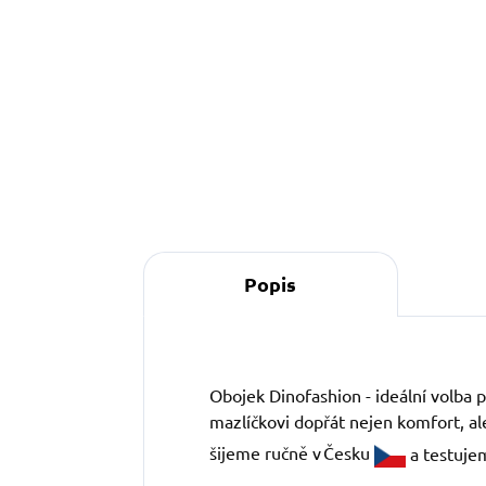
590 Kč
od
Detail
Popis
Obojek Dinofashion - ideální volba p
mazlíčkovi dopřát nejen komfort, ale
šijeme ručně v Česku
a testuje