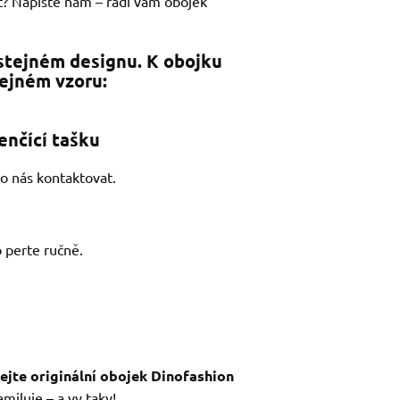
st? Napište nám – rádi vám obojek
stejném designu. K obojku
tejném vzoru:
enčící tašku
o nás kontaktovat.
 perte ručně.
ž
nejte originální obojek Dinofashion
miluje – a vy taky!