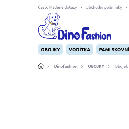
Přejít
Často kladené dotazy
Obchodní podmínky
na
obsah
OBOJKY
VODÍTKA
PAMLSKOVN
Domů
Dinofashion
OBOJKY
Obojek 
Neohodnoceno
Podrobnosti ho