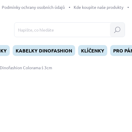
Podmínky ochrany osobních údajů
Kde koupíte naše produkty
Hledat
ÍKY
KABELKY DINOFASHION
KLÍČENKY
PRO PÁ
Dinofashion Colorama š 3cm
dnocení
ZNAČKA:
DINOFASHION
od
549 Kč
Měrná
ZVOLTE VARIANTU
cena:
DÉLKA