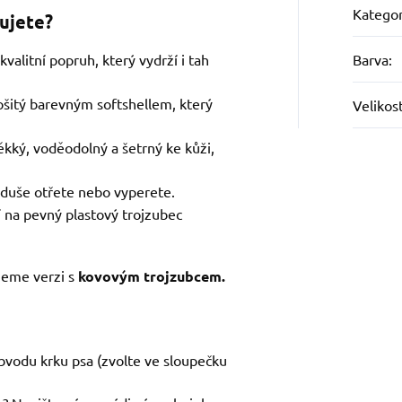
Kategor
lujete?
 kvalitní popruh, který vydrží i tah
Barva
:
ošitý barevným softshellem, který
Velikos
měkký, voděodolný a šetrný ke kůži,
oduše otřete nebo vyperete.
í na pevný plastový trojzubec
eme verzi s
kovovým trojzubcem.
obvodu krku psa (zvolte ve sloupečku