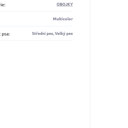
ie
:
OBOJKY
Multicolor
t psa
:
Střední pes, Velký pes