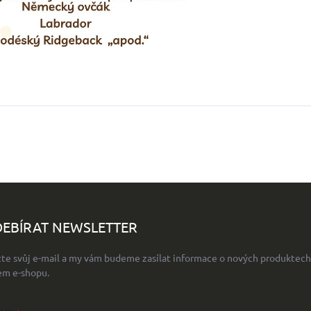
EBÍRAT NEWSLETTER
žte svůj e-mail a my vám budeme zasílat informace o nových produktech
em e-shopu.