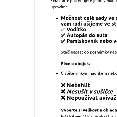
• Na míru: potřebujete jinou veliko
upravíme.
Možnost celé sady ve 
vám rádi ušijeme ve s
✅
Vodítko
✅
Autopás do auta
✅
Pamlskovník nebo v
Stačí napsat do poznámky neb
Péče o obojek:
Čistěte vlhkým hadříkem nebo
❌
Nežehlit
❌
Nesušit v sušičce
❌
Nepoužívat avivá
Vyberte si velikost a objed
ještě dnes.
Váš pejsek si ho za