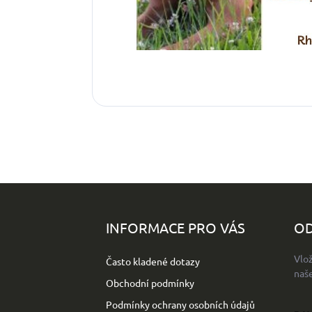
Z
á
p
INFORMACE PRO VÁS
OD
a
t
Vlo
Často kladené dotazy
í
naš
Obchodní podmínky
Podmínky ochrany osobních údajů