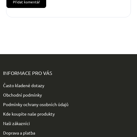
Přidat komentář
Z
á
p
INFORMACE PRO VÁS
a
t
Často kladené dotazy
í
Obchodní podmínky
Podmínky ochrany osobních údajů
Kde koupíte naše produkty
Naši zákazníci
Doprava a platba