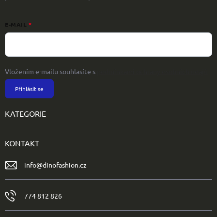
E-MAIL
Vložením e-mailu souhlasíte s
podmínkami ochrany osobních údajů
Přihlásit se
KATEGORIE
KONTAKT
info
@
dinofashion.cz
774 812 826