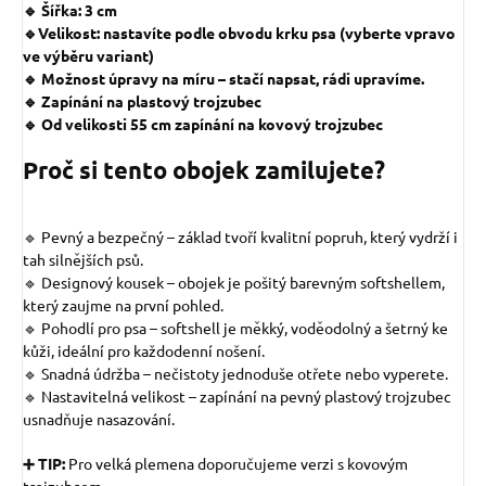
🔹 Šířka: 3 cm
🔹Velikost: nastavíte podle obvodu krku psa (vyberte vpravo
ve výběru variant)
🔹 Možnost úpravy na míru – stačí napsat, rádi upravíme.
🔹 Zapínání na plastový trojzubec
🔹 Od velikosti 55 cm zapínání na kovový trojzubec
Proč si tento obojek zamilujete?
🔹 Pevný a bezpečný – základ tvoří kvalitní popruh, který vydrží i
tah silnějších psů.
🔹 Designový kousek – obojek je pošitý barevným softshellem,
který zaujme na první pohled.
🔹 Pohodlí pro psa – softshell je měkký, voděodolný a šetrný ke
kůži, ideální pro každodenní nošení.
🔹 Snadná údržba – nečistoty jednoduše otřete nebo vyperete.
🔹 Nastavitelná velikost – zapínání na pevný plastový trojzubec
usnadňuje nasazování.
➕ TIP:
Pro velká plemena doporučujeme verzi s kovovým