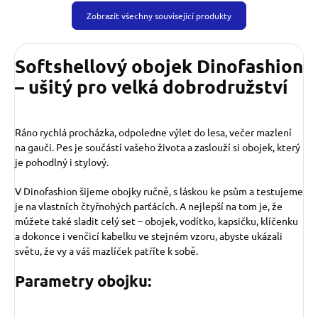
Zobrazit všechny související produkty
Softshellový obojek Dinofashion
– ušitý pro velká dobrodružství
Ráno rychlá procházka, odpoledne výlet do lesa, večer mazlení
na gauči. Pes je součástí vašeho života a zaslouží si obojek, který
je pohodlný i stylový.
V Dinofashion šijeme obojky ručně, s láskou ke psům a testujeme
je na vlastních čtyřnohých parťácích. A nejlepší na tom je, že
můžete také sladit celý set – obojek, vodítko, kapsičku, klíčenku
a dokonce i venčicí kabelku ve stejném vzoru, abyste ukázali
světu, že vy a váš mazlíček patříte k sobě.
Parametry obojku: