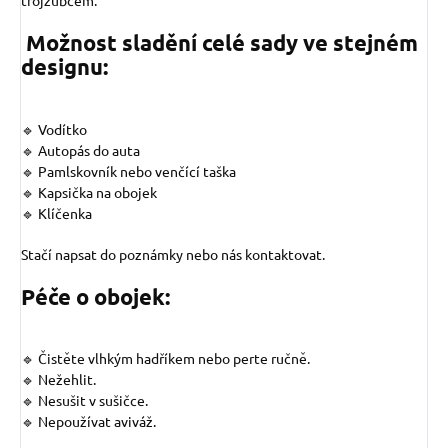
trojzubcem.
Možnost sladění celé sady ve stejném
designu:
🔹 Vodítko
🔹 Autopás do auta
🔹 Pamlskovník nebo venčící taška
🔹 Kapsička na obojek
🔹 Klíčenka
Stačí napsat do poznámky nebo nás kontaktovat.
Péče o obojek:
🔹 Čistěte vlhkým hadříkem nebo perte ručně.
🔹 Nežehlit.
🔹 Nesušit v sušičce.
🔹 Nepoužívat aviváž.