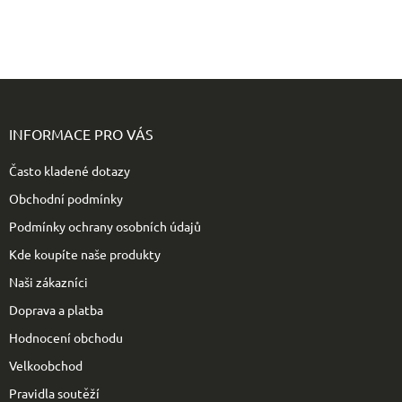
Z
á
p
INFORMACE PRO VÁS
a
t
Často kladené dotazy
í
Obchodní podmínky
Podmínky ochrany osobních údajů
Kde koupíte naše produkty
Naši zákazníci
Doprava a platba
Hodnocení obchodu
Velkoobchod
Pravidla soutěží