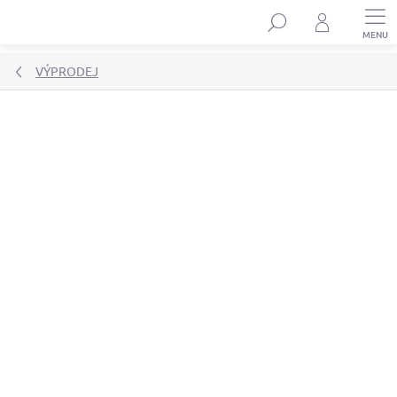
Přejít
Hledat
na
obsah
VÝPRODEJ
Podrobnosti hodnocení
Neohodnoceno